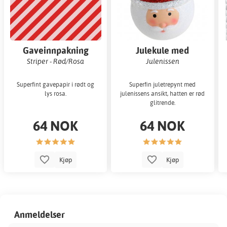
Gaveinnpakning
Julekule med
glittermotiv
Striper - Rød/Rosa
Julenissen
Superfint gavepapir i rødt og
Superfin juletrepynt med
lys rosa.
julenissens ansikt, hatten er rød
glitrende.
64 NOK
64 NOK
Kjøp
Kjøp
Anmeldelser