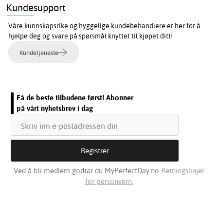
Kundesupport
Våre kunnskapsrike og hyggelige kundebehandlere er her for å
hjelpe deg og svare på spørsmål knyttet til kjøpet ditt!
Kundetjeneste
Få de beste tilbudene først! Abonner
på vårt nyhetsbrev i dag
Ved å bli medlem godtar du MyPerfectDay.no
Retningslinjer
for personvern.