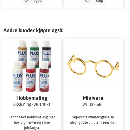
Kjøp
Kjøp
Andre kunder kjøpte også:
Hobbymaling
Minivare
6-pakning - Julemiks
Briller - Gull
Vannbasert hobbymaling med
Supersøte miniatyrglass, så
høy pigmentering i fine
utrolig søte til julenissens dør.
julefarger.