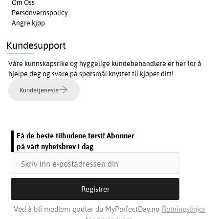
Om Oss
Personvernspolicy
Angre kjøp
Kundesupport
Våre kunnskapsrike og hyggelige kundebehandlere er her for å
hjelpe deg og svare på spørsmål knyttet til kjøpet ditt!
Kundetjeneste
Få de beste tilbudene først! Abonner
på vårt nyhetsbrev i dag
Ved å bli medlem godtar du MyPerfectDay.no
Retningslinjer