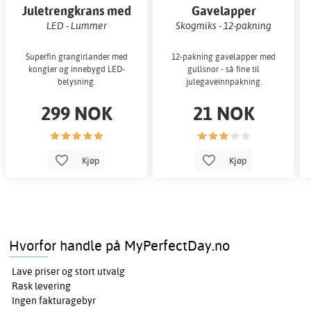
Juletrengkrans med
Gavelapper
kongler
LED - Lummer
Skogmiks - 12-pakning
Superfin grangirlander med
12-pakning gavelapper med
kongler og innebygd LED-
gullsnor - så fine til
belysning.
julegaveinnpakning.
299 NOK
21 NOK
Kjøp
Kjøp
Hvorfor handle på MyPerfectDay.no
Lave priser og stort utvalg
Rask levering
Ingen fakturagebyr