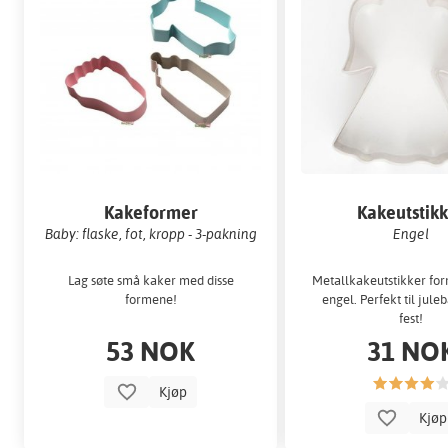
Kakeformer
Kakeutstik
Baby: flaske, fot, kropp - 3-pakning
Engel
Lag søte små kaker med disse
Metallkakeutstikker fo
formene!
engel. Perfekt til juleb
fest!
53 NOK
31 NO
Kjøp
Kjø