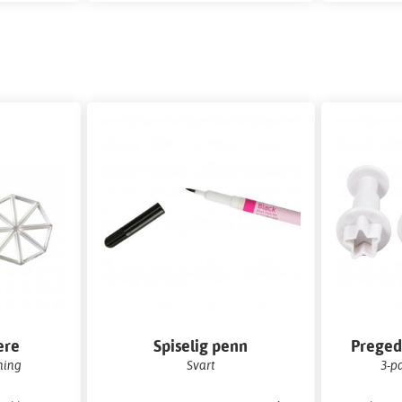
ere
Spiselig penn
Preged
ning
Svart
3-p