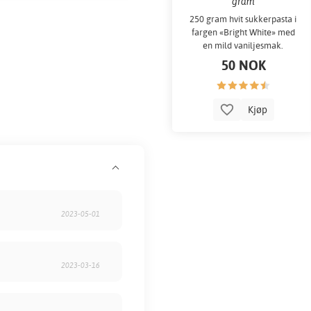
gram
250 gram hvit sukkerpasta i
fargen «Bright White» med
en mild vaniljesmak.
50 NOK
Kjøp
2023-05-01
2023-03-16