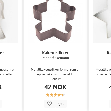
ker
Kakeutstikker
Ka
Pepperkakemann
rmet som en
Metallkakeutstikker formet som en
Metallkake
akst eller
pepperkakemann. Perfekt til
stjerne. P
julebakst!
K
42 NOK
p
Kjøp