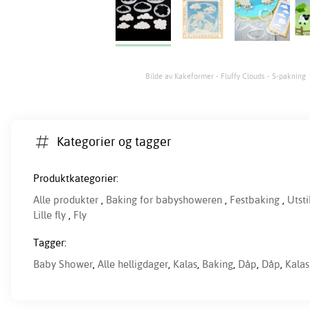
Bilde av Kakeformer - Fluffy Clouds - 5-pakning
Kategorier og tagger
Produktkategorier:
Alle produkter
,
Baking for babyshoweren
,
Festbaking
,
Utst
Lille fly
,
Fly
Tagger:
Baby Shower
,
Alle helligdager
,
Kalas
,
Baking
,
Dåp
,
Dåp
,
Kalas