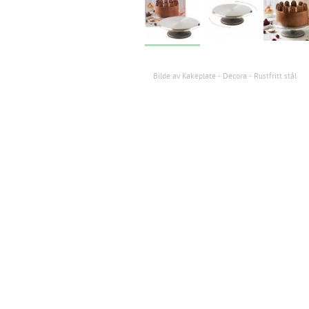
Bilde av Kakeplate - Decora - Rustfritt stål