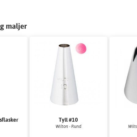
g maljer
sflasker
Tyll #10
Wilton - Rund
Wilt