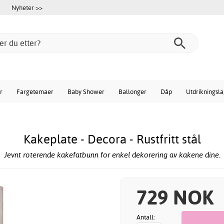
Nyheter >>
r
Fargetemaer
Baby Shower
Ballonger
Dåp
Utdrikningsl
Kakeplate - Decora - Rustfritt stål
Jevnt roterende kakefatbunn for enkel dekorering av kakene dine.
729 NOK
Antall: