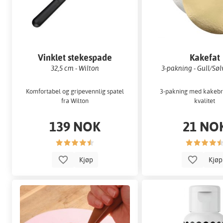
Vinklet stekespade
Kakefat
32,5 cm - Wilton
3-pakning - Gull/Søl
Komfortabel og gripevennlig spatel
3-pakning med kakebre
fra Wilton
kvalitet
139 NOK
21 NO
Kjøp
Kjø