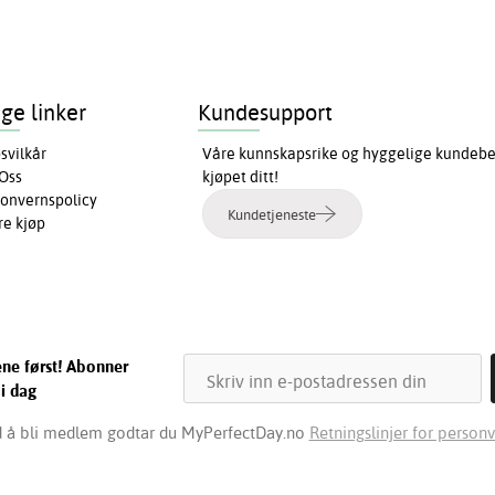
ige linker
Kundesupport
svilkår
Våre kunnskapsrike og hyggelige kundebeha
Oss
kjøpet ditt!
onvernspolicy
Kundetjeneste
re kjøp
ene først! Abonner
 i dag
 å bli medlem godtar du MyPerfectDay.no
Retningslinjer for personv