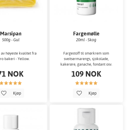
Marsipan
Fargemølle
500g - Gul
20ml - Skog
av høyeste kvalitet fra
Fargestoff til smørkrem som
o bakeri - Yellow.
sveitsermarengs, sjokolade,
kakerøre, ganache, fondant osv.
71 NOK
109 NOK
Kjøp
Kjøp