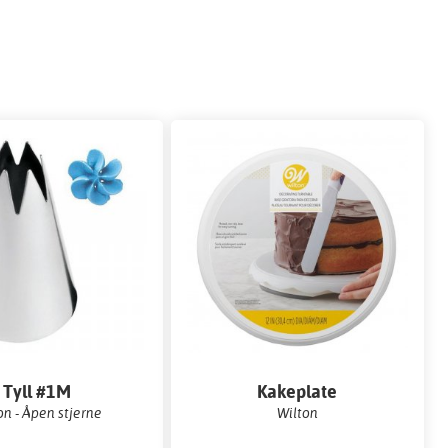
Tyll #1M
Kakeplate
on - Åpen stjerne
Wilton