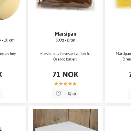
Marsipan
v - 20 cm
500g - Brun
tt av høy
Marsipan av høyeste kvalitet fra
Marsipan 
Örebro bakeri.
Örebr
K
71 NOK
p
Kjøp