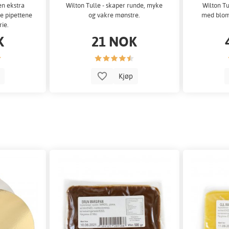
en ekstra
Wilton Tulle - skaper runde, myke
Wilton Tu
e pipettene
og vakre mønstre.
med bloms
rie.
K
21 NOK
p
Kjøp