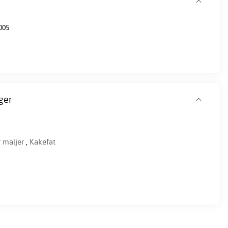
005
ger
 maljer
,
Kakefat