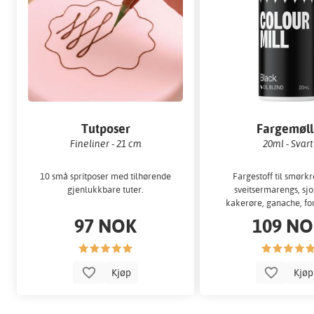
Tutposer
Fargemøll
Fineliner - 21 cm
20ml - Svart
10 små spritposer med tilhørende
Fargestoff til smør
gjenlukkbare tuter.
sveitsermarengs, sj
kakerøre, ganache, fo
97 NOK
109 N
Kjøp
Kjø