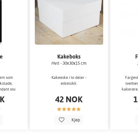
e
Kakeboks
Hvit - 30x30x15 cm
krem som
Kakeeske i to deler -
Fargest
okolade,
eskelokk.
sveitse
ndant osv.
kakerøre,
OK
42 NOK
1
p
Kjøp