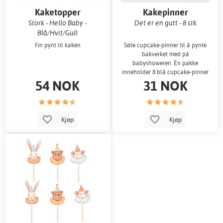
Kaketopper
Kakepinner
Stork - Hello Baby -
Det er en gutt - 8 stk
Blå/Hvit/Gull
Fin pynt til kaken
Søte cupcake-pinner til å pynte
bakverket med på
babyshoweren. Én pakke
inneholder 8 blå cupcake-pinner
54 NOK
31 NOK
med teksten «I».
Kjøp
Kjøp