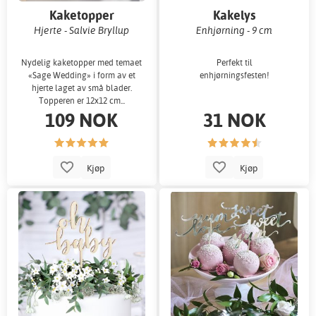
Kaketopper
Kakelys
Hjerte - Salvie Bryllup
Enhjørning - 9 cm
Nydelig kaketopper med temaet
Perfekt til
«Sage Wedding» i form av et
enhjørningsfesten!
hjerte laget av små blader.
Topperen er 12x12 cm...
109 NOK
31 NOK
Kjøp
Kjøp