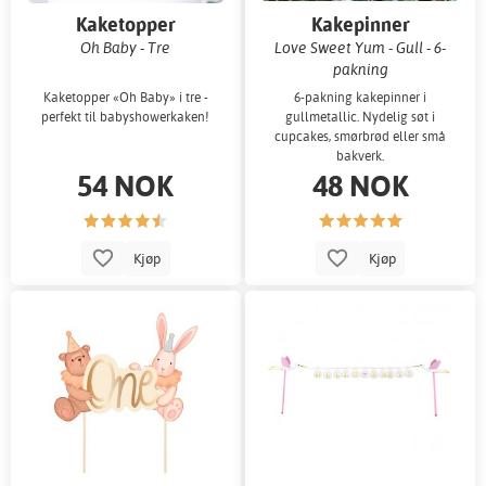
Kaketopper
Kakepinner
Oh Baby - Tre
Love Sweet Yum - Gull - 6-
pakning
Kaketopper «Oh Baby» i tre -
6-pakning kakepinner i
perfekt til babyshowerkaken!
gullmetallic. Nydelig søt i
cupcakes, smørbrød eller små
bakverk.
54 NOK
48 NOK
Kjøp
Kjøp