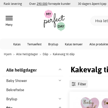
Rask levering
Over
290 000
fornøyde kunder
30 dagers åpent kjøp
Meny
Kalas
Temaefest
Bryllup
Kalas temaer
Alle produkte
Hjem
>
Alle helligdager
>
Dåp
>
Kakevalg til dåp
Kakevalg t
Alle helligdager
Baby Shower
Filter
Bekreftelse
Bryllup