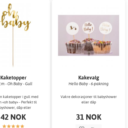
Kaketopper
Kakevalg
cm - Oh Baby - Gull
Hello Baby - 6-pakning
in kaketopper i gull med
Vakre dekorasjoner til babyshower
n «oh baby» - Perfekt til
eller dåp
byshower, dåp eller
ønnsavsløringsfest.
42 NOK
31 NOK