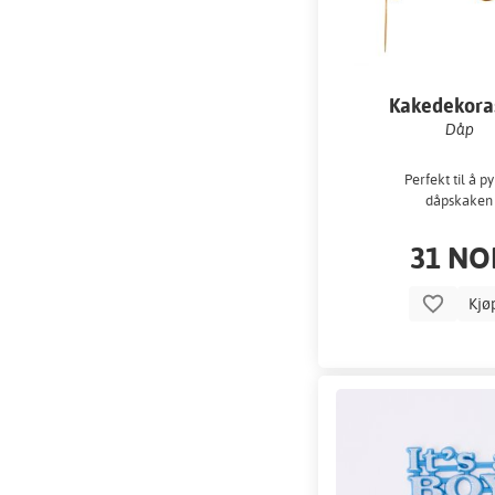
Kakedekora
Dåp
Perfekt til å p
dåpskaken
31 NO
Kjø