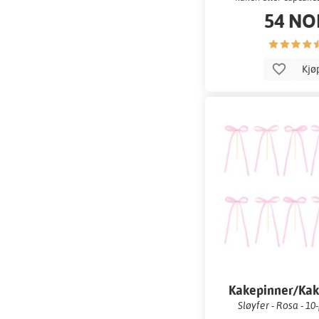
54 NO
Kjø
Kakepinner/Kak
Sløyfer - Rosa - 1