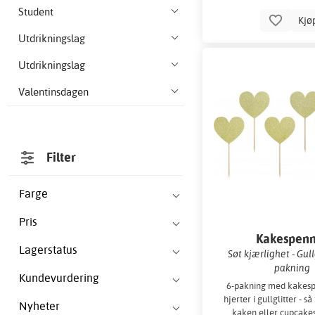
Student
Kjø
Utdrikningslag
Utdrikningslag
Valentinsdagen
Filter
Farge
Pris
Kakespen
Lagerstatus
Søt kjærlighet - Gullg
pakning
Kundevurdering
6-pakning med kakes
hjerter i gullglitter - s
Nyheter
kaken eller cupcake