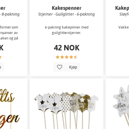
ner
Kakespenner
Kakep
- 8-pakning
Stjerner - Gullglitter - 6-pakning
Sløyf
 formet som
6-pakning kakepinner med
Vakker
e nyanser av
gullglitterstjerner.
 kaken og på
.
K
42 NOK
p
Kjøp