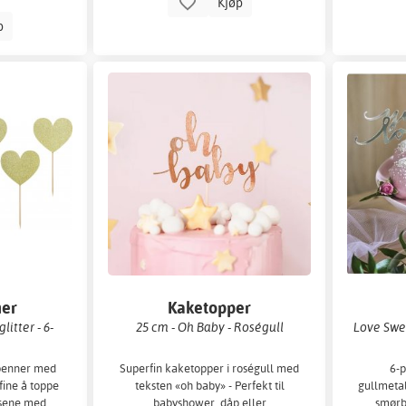
Kjøp
p
ner
Kaketopper
litter - 6-
25 cm - Oh Baby - Roségull
Love Swee
penner med
Superfin kaketopper i roségull med
6-p
å fine å toppe
teksten «oh baby» - Perfekt til
gullmetal
sene med.
babyshower, dåp eller
smørb