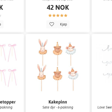
kjønnsavsløringsfest.
K
42 NOK
p
Kjøp
etopper
Kakepinn
0-pakning
Søte dyr - 6-pakning
Love Swee