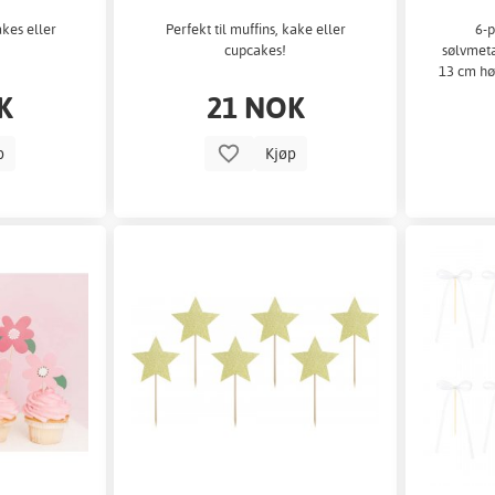
akes eller
Perfekt til muffins, kake eller
6-p
cupcakes!
sølvmeta
13 cm hø
av 3 fors
K
21 NOK
p
Kjøp