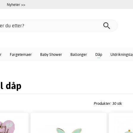
Nyheter >>
r
Fargetemaer
Baby Shower
Ballonger
Dåp
Utdrikningsl
il dåp
Produkter: 30 stk