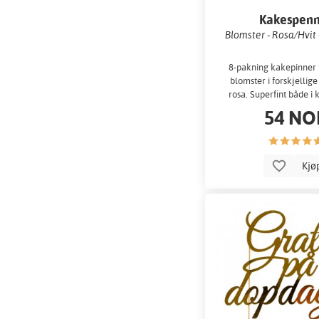
Kakespen
Blomster - Rosa/Hvit 
8-pakning kakepinner
blomster i forskjellig
rosa. Superfint både i
overflaten..
54 NO
Kjø