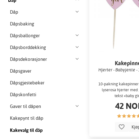
Dåp
Dåp
Dåpsbaking
Dåpsballonger
Dåpsborddekking
Dåpsdekorasjoner
Kakepinn
Hjerter - Babyjente -
Dåpsgaver
Dåpsgjestebøker
10-pakning kakepinner
lyserosa hjerter med 
Dåpskonfetti
tekst «baby gir
42 NO
Gaver til dåpen
Kakepynt til dåp
Kjø
Kakevalg til dåp