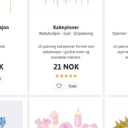
sjon
Kakepinner
Babybodyer - Gull - 10-pakning
Stjerner -
ynte
10-pakning kakepinner formet som
10-pakni
babybodyer i gyldne toner og
stjern
blandede mønstre.
b
K
21 NOK
p
Kjøp