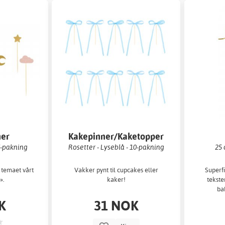
ner
Kakepinner/Kaketopper
 7-pakning
Rosetter - Lyseblå - 10-pakning
25 
 temaet vårt
Vakker pynt til cupcakes eller
Superf
».
kaker!
tekste
ba
kj
K
31 NOK