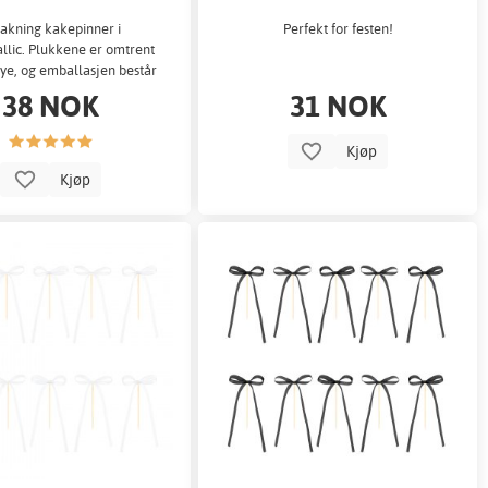
akning kakepinner i
Perfekt for festen!
llic. Plukkene er omtrent
ye, og emballasjen består
kjellige design - «kjærlighe
38 NOK
31 NOK
Kjøp
Kjøp