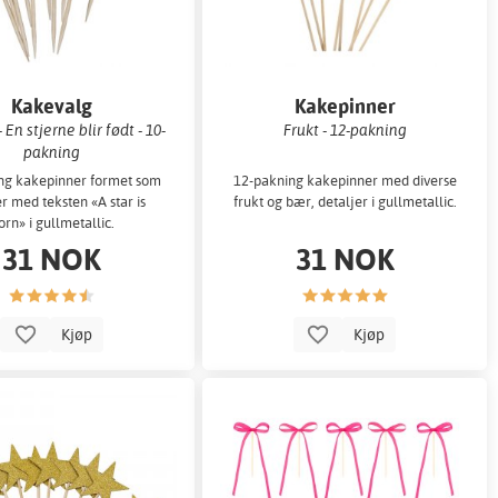
Kakevalg
Kakepinner
 En stjerne blir født - 10-
Frukt - 12-pakning
pakning
ng kakepinner formet som
12-pakning kakepinner med diverse
er med teksten «A star is
frukt og bær, detaljer i gullmetallic.
orn» i gullmetallic.
31 NOK
31 NOK
Kjøp
Kjøp