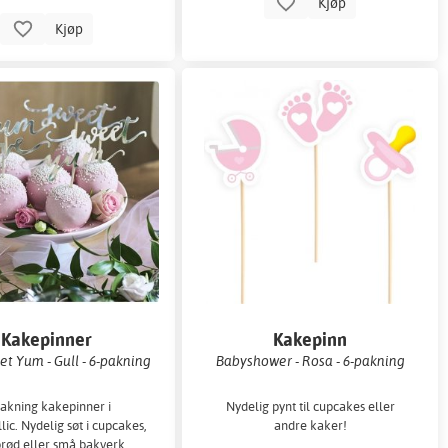
Kjøp
Kjøp
Kakepinner
Kakepinn
t Yum - Gull - 6-pakning
Babyshower - Rosa - 6-pakning
akning kakepinner i
Nydelig pynt til cupcakes eller
lic. Nydelig søt i cupcakes,
andre kaker!
rød eller små bakverk.