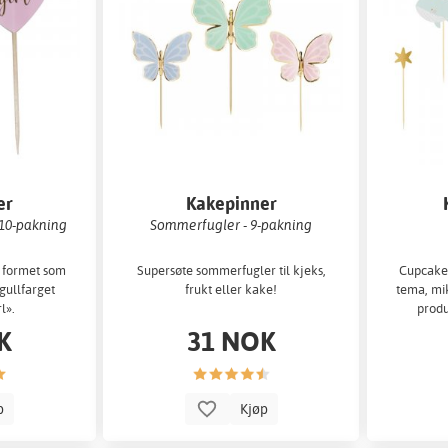
er
Kakepinner
 10-pakning
Sommerfugler - 9-pakning
 formet som
Supersøte sommerfugler til kjeks,
Cupcake-
gullfarget
frukt eller kake!
tema, mi
l».
produ
K
31 NOK
p
Kjøp