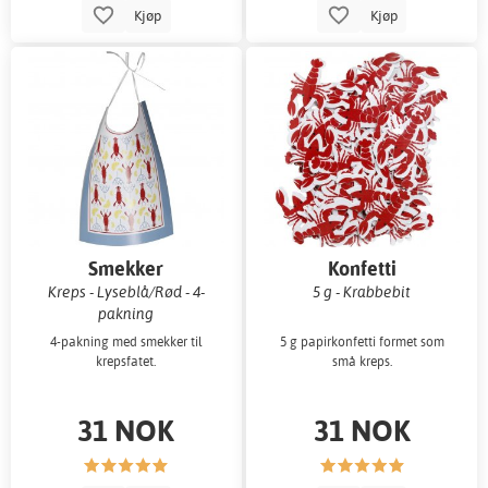
Kjøp
Kjøp
Smekker
Konfetti
Kreps - Lyseblå/Rød - 4-
5 g - Krabbebit
pakning
4-pakning med smekker til
5 g papirkonfetti formet som
krepsfatet.
små kreps.
31 NOK
31 NOK