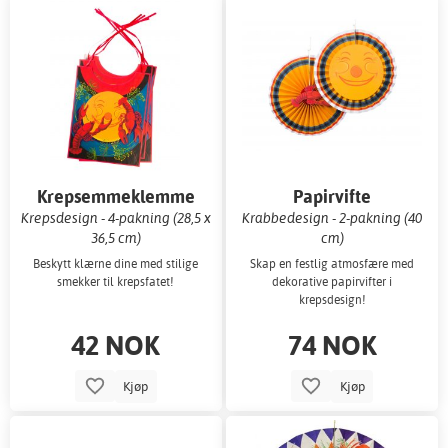
Krepsemmeklemme
Papirvifte
Krepsdesign - 4-pakning (28,5 x
Krabbedesign - 2-pakning (40
36,5 cm)
cm)
Beskytt klærne dine med stilige
Skap en festlig atmosfære med
smekker til krepsfatet!
dekorative papirvifter i
krepsdesign!
42 NOK
74 NOK
Kjøp
Kjøp