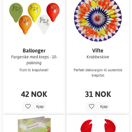
Ballonger
Vifte
Fargerike med kreps - 10-
Krabbeskive
pakning
Flott til krepsfatet!
Perfekt dekorasjon til autentisk
krepsfat
42 NOK
31 NOK
Kjøp
Kjøp