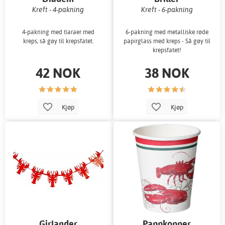
Kreft - 4-pakning
Kreft - 6-pakning
4-pakning med tiaraer med
6-pakning med metalliske røde
kreps, så gøy til krepsfatet.
papirglass med kreps - Så gøy til
krepsfatet!
42 NOK
38 NOK
Kjøp
Kjøp
Girlander
Pappkopper