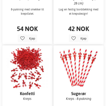
28 cm)
8-pakning med smekker til
Lag en festlig borddekking med
krepsfatet.
et krepsdesign!
54 NOK
42 NOK
Kjøp
Kjøp
Konfetti
Sugerør
Kreps
Kreps - 8-pakning