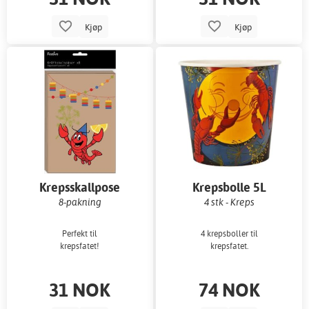
Kjøp
Kjøp
Krepsskallpose
Krepsbolle 5L
8-pakning
4 stk - Kreps
Perfekt til
4 krepsboller til
krepsfatet!
krepsfatet.
31 NOK
74 NOK