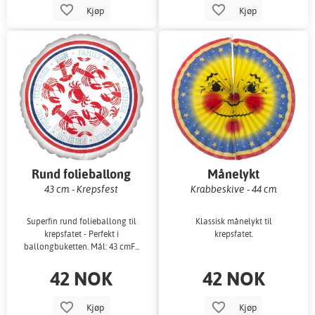
Kjøp
Kjøp
Rund folieballong
Månelykt
43 cm - Krepsfest
Krabbeskive - 44 cm
Superfin rund folieballong til
Klassisk månelykt til
krepsfatet - Perfekt i
krepsfatet.
ballongbuketten. Mål: 43 cmF...
42 NOK
42 NOK
Kjøp
Kjøp