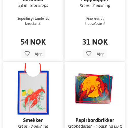
3,6 m - Stor kreps
Kreps - 8-pakning
Superfin girlander til
Fine krus til
krepsfatet.
krepsefesten!
54 NOK
31 NOK
Kjøp
Kjøp
Smekker
Papirbordbrikker
Kreps - 8-pakning
Krabbedesign - 4-pakning (37 x