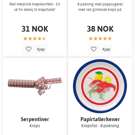
Rød metallisk krepskonfetti - En
8-pakning med pappsugerør
så fin detalj til krepsfatet!
med rød glitrende kreps på.
31 NOK
38 NOK
Kjøp
Kjøp
Serpentiner
Papirtallerkener
Kreps
Krepsfat - 8-pakning