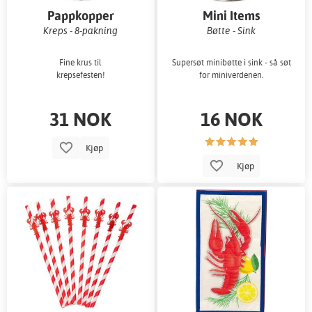
Pappkopper
Mini Items
Kreps - 8-pakning
Bøtte - Sink
Fine krus til
Supersøt minibøtte i sink - så søt
krepsefesten!
for miniverdenen.
31 NOK
16 NOK
Kjøp
Kjøp