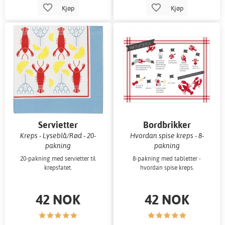
Kjøp
Kjøp
Servietter
Bordbrikker
Kreps - Lyseblå/Rød - 20-
Hvordan spise kreps - 8-
pakning
pakning
20-pakning med servietter til
8-pakning med tabletter -
krepsfatet.
hvordan spise kreps.
42 NOK
42 NOK