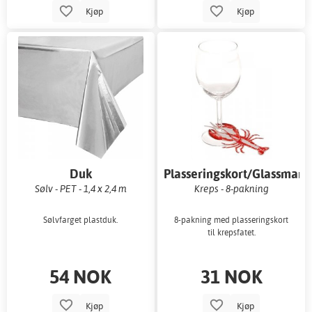
Kjøp
Kjøp
Duk
Plasseringskort/Glassmark
Sølv - PET - 1,4 x 2,4 m
Kreps - 8-pakning
Sølvfarget plastduk.
8-pakning med plasseringskort
til krepsfatet.
54 NOK
31 NOK
Kjøp
Kjøp