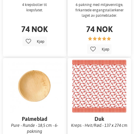
4 krepsboller til
6-pakning med miljøvennlige,
krepsfatet.
firkantede engangstallerkener
laget av palmeblader.
74 NOK
74 NOK
Kjøp
Kjøp
Palmeblad
Duk
desserttallerkener
Pure - Runde - 18,5 cm - 6-
Kreps - Hvit/Rød - 137 x 274 cm
pakning