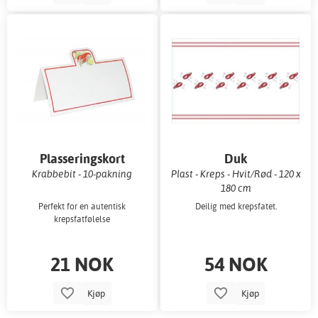
Plasseringskort
Duk
Krabbebit - 10-pakning
Plast - Kreps - Hvit/Rød - 120 x
180 cm
Perfekt for en autentisk
Deilig med krepsfatet.
krepsfatfølelse
21 NOK
54 NOK
Kjøp
Kjøp