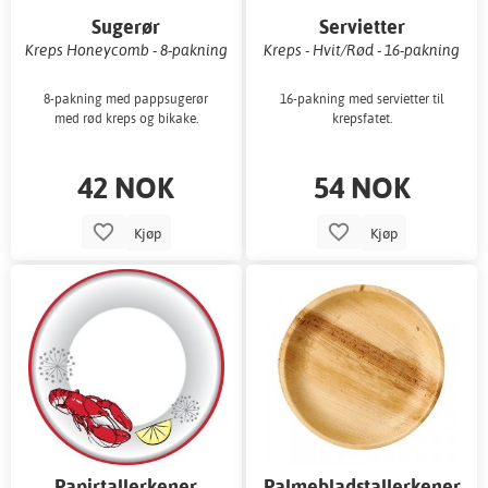
Sugerør
Servietter
Kreps Honeycomb - 8-pakning
Kreps - Hvit/Rød - 16-pakning
8-pakning med pappsugerør
16-pakning med servietter til
med rød kreps og bikake.
krepsfatet.
42 NOK
54 NOK
Kjøp
Kjøp
Papirtallerkener
Palmebladstallerkener