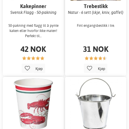
Kakepinner
Trebestikk
Svensk Flagg - 50-pakning
Natur - 6 sett (skje, kniv, gaffel)
50-pakning med flagg til å pynte
Fint engangsbestikk i tre.
kaken eller hvorfor ikke maten!
Perfekt til...
42 NOK
31 NOK
Kjøp
Kjøp