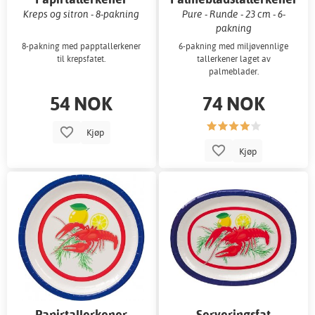
Kreps og sitron - 8-pakning
Pure - Runde - 23 cm - 6-
pakning
8-pakning med papptallerkener
6-pakning med miljøvennlige
til krepsfatet.
tallerkener laget av
palmeblader.
54 NOK
74 NOK
Kjøp
Kjøp
Papirtallerkener
Serveringsfat