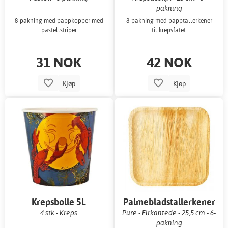
pakning
8-pakning med pappkopper med
8-pakning med papptallerkener
pastellstriper
til krepsfatet.
31 NOK
42 NOK
Kjøp
Kjøp
Krepsbolle 5L
Palmebladstallerkener
4 stk - Kreps
Pure - Firkantede - 25,5 cm - 6-
pakning