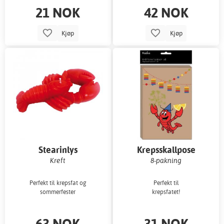
21 NOK
42 NOK
Kjøp
Kjøp
Stearinlys
Krepsskallpose
Kreft
8-pakning
Perfekt til krepsfat og
Perfekt til
sommerfester
krepsfatet!
63 NOK
31 NOK