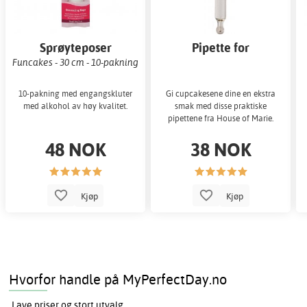
Sprøyteposer
Pipette for
essensflasker
Funcakes - 30 cm - 10-pakning
10-pakning med engangskluter
Gi cupcakesene dine en ekstra
med alkohol av høy kvalitet.
smak med disse praktiske
pipettene fra House of Marie.
48 NOK
38 NOK
Kjøp
Kjøp
Hvorfor handle på MyPerfectDay.no
Lave priser og stort utvalg