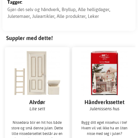
Tagger:
Gjør-det-selv og håndverk
,
Bryllup
,
Alle helligdager
,
Juletemaer
,
Juleartikler
,
Alle produkter
,
Leker
Suppler med dette!
Alvdør
Håndverkssettet
Lite sett
Julenissens hus
Nissedøra blir en hit hos både
Bygg ditt eget nissehus i tre!
store og små denne julen. Dette
Hvem vil vel ikke ha en liten
lille nissedørsettet består av en
nisse med seg i julen?