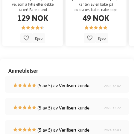
vel som å fylle eller dekke
kanten av en kake, på
kaker! Bare bland
cupcakes, kaker, cake pops
129 NOK
49 NOK
eller andre bakverk.
Kjøp
Kjøp
Anmeldelser
(5 av 5) av Verifisert kunde
2022-12-02
(5 av 5) av Verifisert kunde
2022-11-22
(5 av 5) av Verifisert kunde
2021-12-03