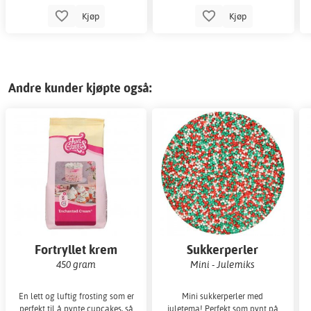
Kjøp
Kjøp
Andre kunder kjøpte også:
Fortryllet krem
Sukkerperler
450 gram
Mini - Julemiks
En lett og luftig frosting som er
Mini sukkerperler med
perfekt til å pynte cupcakes, så
juletema! Perfekt som pynt på