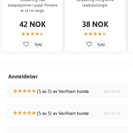
kakepoppinner i papp! Pinnene
lateksballonger.
er 12 cm lange.
42 NOK
38 NOK
Kjøp
Kjøp
Anmeldelser
(5 av 5) av Verifisert kunde
2022-07-06
(5 av 5) av Verifisert kunde
2021-09-22