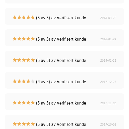
(5 av 5) av Verifisert kunde
2018-03-22
(5 av 5) av Verifisert kunde
2018-01-24
(5 av 5) av Verifisert kunde
2018-01-22
(4 av 5) av Verifisert kunde
2017-12-27
(5 av 5) av Verifisert kunde
2017-11-06
(5 av 5) av Verifisert kunde
2017-10-02