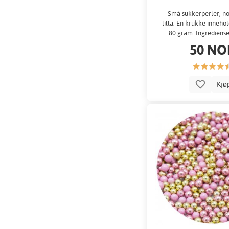
Små sukkerperler, non
lilla. En krukke inneho
80 gram. Ingrediense
stivelse...
50 NO
Kjø