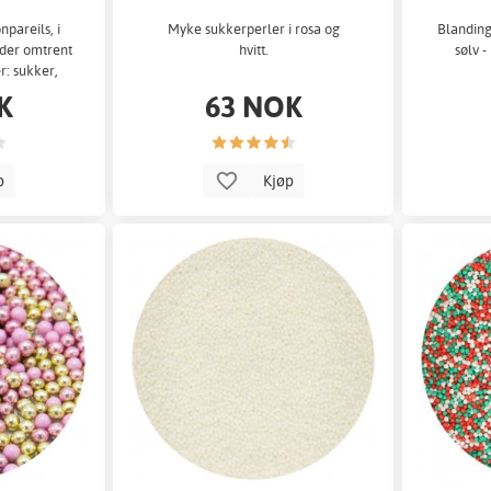
pareils, i
Myke sukkerperler i rosa og
Blanding
lder omtrent
hvitt.
sølv -
r: sukker,
K
63 NOK
p
Kjøp