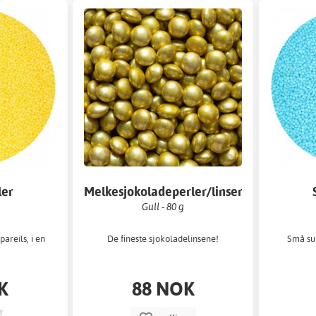
ler
Melkesjokoladeperler/linser
Gull - 80 g
areils, i en
De fineste sjokoladelinsene!
Små suk
K
88 NOK