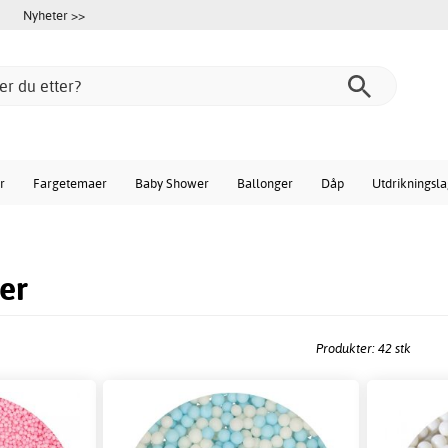
Nyheter >>
r
Fargetemaer
Baby Shower
Ballonger
Dåp
Utdrikningsl
er
Produkter: 42 stk