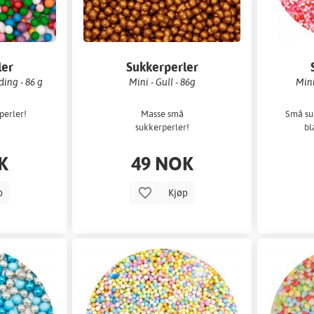
ler
Sukkerperler
ing - 86 g
Mini - Gull - 86g
Mini
perler!
Masse små
Små suk
sukkerperler!
bl
K
49 NOK
p
Kjøp