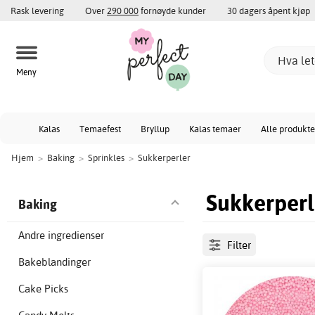
Rask levering
Over
290 000
fornøyde kunder
30 dagers åpent kjøp
Meny
Kalas
Temaefest
Bryllup
Kalas temaer
Alle produkte
Hjem
>
Baking
>
Sprinkles
>
Sukkerperler
Sukkerperl
Baking
Andre ingredienser
Filter
Bakeblandinger
Cake Picks