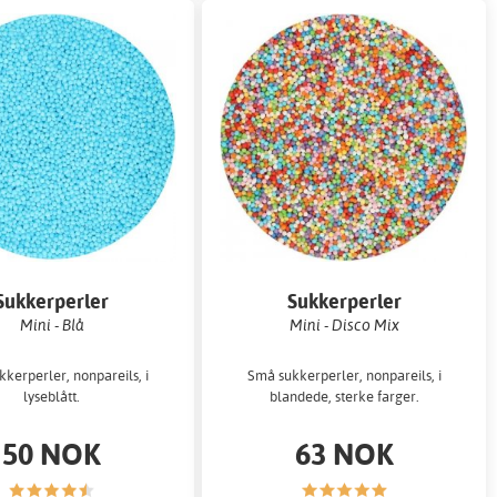
Sukkerperler
Sukkerperler
Mini - Blå
Mini - Disco Mix
kerperler, nonpareils, i
Små sukkerperler, nonpareils, i
lyseblått.
blandede, sterke farger.
50 NOK
63 NOK