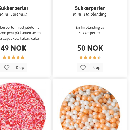
Sukkerperler
Sukkerperler
Mini - Julemiks
Mini - Haiblanding
kkerperler med juletema!
En fin blanding av
 som pynt på kanten av en
sukkerperler.
på cupcakes, kaker, cake
 eller andre bakverk.
49 NOK
50 NOK
Kjøp
Kjøp