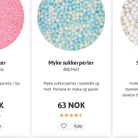
ler
Myke sukkerperler
osa
Blå/Hvit
reils, i lys
Myke sukkerperler i lyseblått og
Hvit
hvitt. Perlene er myke og passer
diamete
stivelse 
K
63 NOK
p
Kjøp