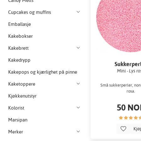
Candy Melts
Cupcakes og muffins
Emballasje
Kakebokser
Kakebrett
Kakedrypp
Sukkerper
Mini - Lys r
Kakepops og kjærlighet på pinne
Kaketoppere
Små sukkerperler, nonpa
rosa.
Kjøkkenutstyr
50 NO
Kolorist
Marsipan
Kjø
Merker