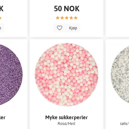
K
50 NOK
p
Kjøp
ler
Myke sukkerperler
sukke
a
Rosa/Hvit
sølv/