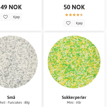
49 NOK
50 NOK
Kjøp
Kjøp
Små
Sukkerperler
rperler/nonpareils
hvit - Funcakes - 80g
Mini - Vår