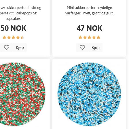
 av sukkerperler i hvitt og
Mini sukkerperler i nydelige
 perfekt til cakepops og
vårfarger i hvitt, grønt og gult.
cupcakes!
50 NOK
47 NOK
Kjøp
Kjøp