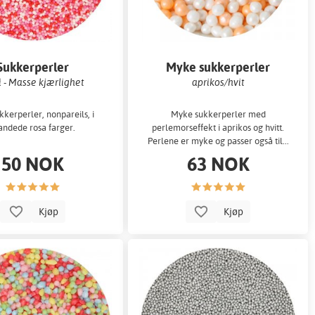
Sukkerperler
Myke sukkerperler
 - Masse kjærlighet
aprikos/hvit
kerperler, nonpareils, i
Myke sukkerperler med
andede rosa farger.
perlemorseffekt i aprikos og hvitt.
Perlene er myke og passer også til...
50 NOK
63 NOK
Kjøp
Kjøp