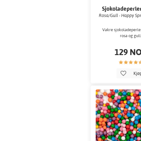
Sjokoladeperle
Dragée
Rosa/Gull - Happy Spr
Vakre sjokoladeperler
rosa og gull
129 N
Kjø