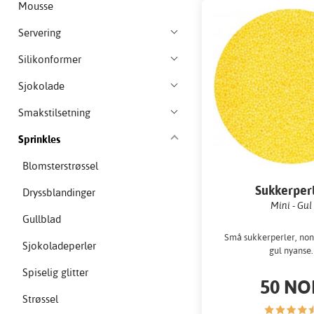
Mousse
Servering
Silikonformer
Sjokolade
Smakstilsetning
Sprinkles
Blomsterstrøssel
Sukkerper
Dryssblandinger
Mini - Gul
Gullblad
Små sukkerperler, nonp
Sjokoladeperler
gul nyanse.
Spiselig glitter
50 NO
Strøssel