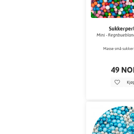
Sukkerper
Mini - Regnbuebland
Masse små sukker
49 NO
Kjø