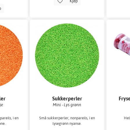
Kjøp
p
ler
Sukkerperler
Frys
je
Mini - Lys grønn
areils, i en
Små sukkerperler, nonpareils, i en
Hel
one.
lysegrønn nyanse.