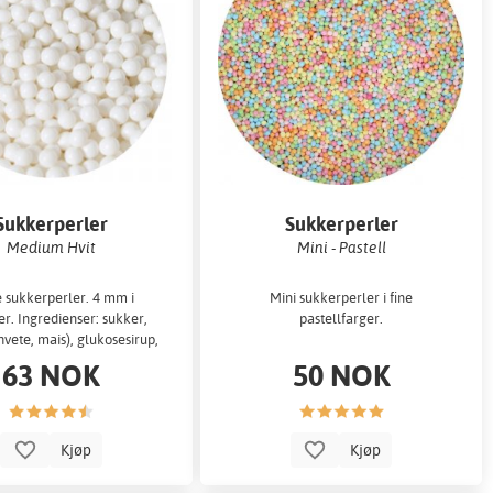
Sukkerperler
Sukkerperler
Medium Hvit
Mini - Pastell
e sukkerperler. 4 mm i
Mini sukkerperler i fine
r. Ingredienser: sukker,
pastellfarger.
(hvete, mais), glukosesirup,
farge:...
63 NOK
50 NOK
Kjøp
Kjøp