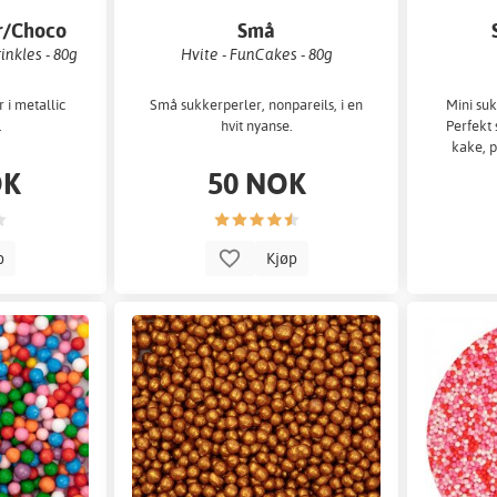
r/Choco
Små
s
sukkerperler/Nonpareils
inkles - 80g
Hvite - FunCakes - 80g
 i metallic
Små sukkerperler, nonpareils, i en
Mini su
.
hvit nyanse.
Perfekt
kake, 
pops
OK
50 NOK
p
Kjøp