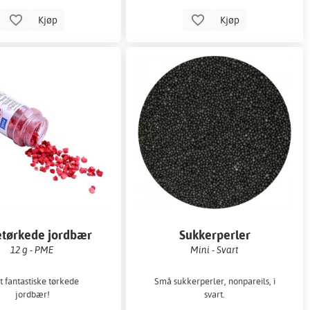
Kjøp
Kjøp
etørkede jordbær
Sukkerperler
12 g - PME
Mini - Svart
t fantastiske tørkede
Små sukkerperler, nonpareils, i
jordbær!
svart.