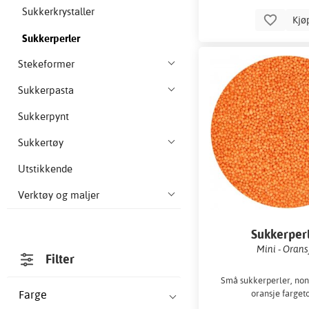
Sukkerkrystaller
Kjø
Sukkerperler
Stekeformer
Sukkerpasta
Sukkerpynt
Sukkertøy
Utstikkende
Verktøy og maljer
Sukkerper
Mini - Orans
Filter
Små sukkerperler, nonp
Farge
oransje farget