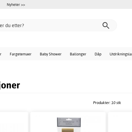
Nyheter >>
r
Fargetemaer
Baby Shower
Ballonger
Dåp
Utdrikningsl
joner
Produkter: 10 stk