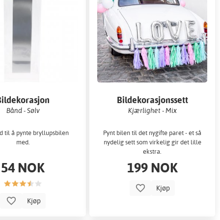
Bildekorasjon
Bildekorasjonssett
Bånd - Sølv
Kjærlighet - Mix
 til å pynte bryllupsbilen
Pynt bilen til det nygifte paret - et så
med.
nydelig sett som virkelig gir det lille
ekstra.
54 NOK
199 NOK
Kjøp
Kjøp