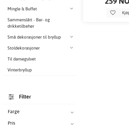
259 N
Mingle & Buffet
Kjø
Sammenslått - Bar- og
drikketilbehør
Små dekorasjoner til bryllup
Stoldekorasjoner
Til dansegulvet
Vinterbryllup
Filter
Farge
Pris