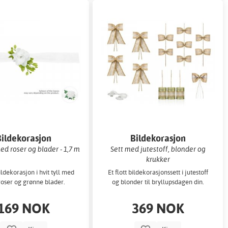
Bildekorasjon
Bildekorasjon
med roser og blader - 1,7 m
Sett med jutestoff, blonder og
krukker
ldekorasjon i hvit tyll med
Et flott bildekorasjonssett i jutestoff
roser og grønne blader.
og blonder til bryllupsdagen din.
169 NOK
369 NOK