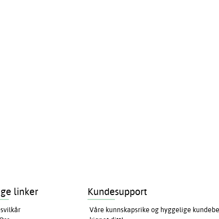
ige linker
Kundesupport
svilkår
Våre kunnskapsrike og hyggelige kundebeha