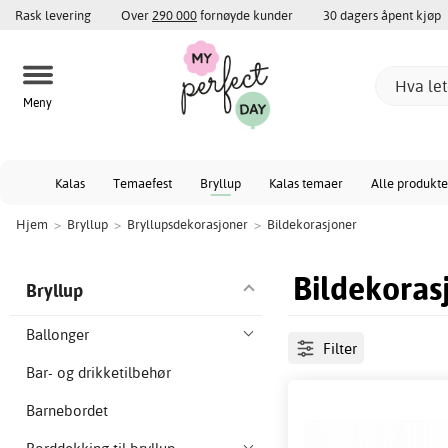
Rask levering
Over
290 000
fornøyde kunder
30 dagers åpent kjøp
Meny
Kalas
Temaefest
Bryllup
Kalas temaer
Alle produkte
Hjem
>
Bryllup
>
Bryllupsdekorasjoner
>
Bildekorasjoner
Bildekoras
Bryllup
Ballonger
Filter
Bar- og drikketilbehør
Barnebordet