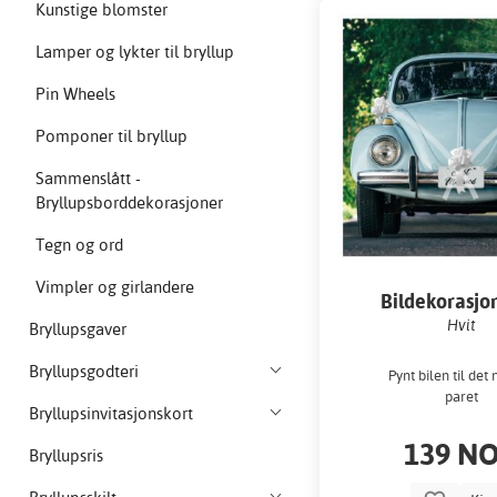
Kunstige blomster
Lamper og lykter til bryllup
Pin Wheels
Pomponer til bryllup
Sammenslått -
Bryllupsborddekorasjoner
Tegn og ord
Vimpler og girlandere
Bildekorasjo
Hvit
Bryllupsgaver
Bryllupsgodteri
Pynt bilen til det 
paret
Bryllupsinvitasjonskort
139 N
Bryllupsris