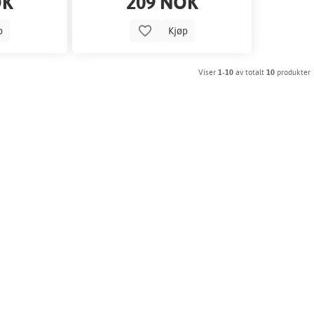
OK
209 NOK
p
Kjøp
Viser
1-10
av totalt
10
produkter