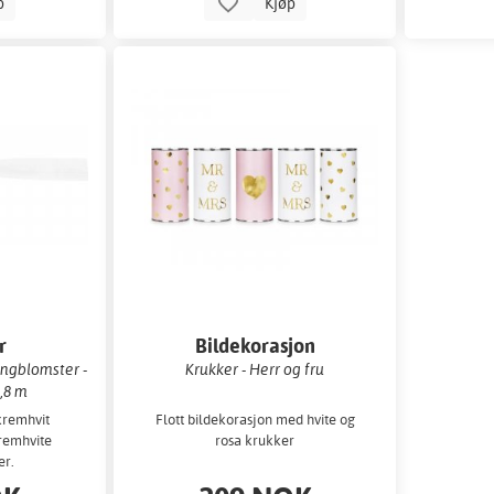
p
Kjøp
r
Bildekorasjon
ngblomster -
Krukker - Herr og fru
,8 m
kremhvit
Flott bildekorasjon med hvite og
remhvite
rosa krukker
er.