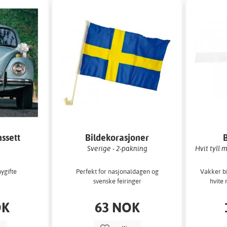
nssett
Bildekorasjoner
Sverige - 2-pakning
Hvit tyll 
nygifte
Perfekt for nasjonaldagen og
Vakker bi
svenske feiringer
hvite 
OK
63 NOK