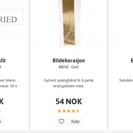
ilt
Bildekorasjon
t
Bånd - Gull
over bilens
Gyllent satengbånd til å pynte
Sølvbånd
rrelse: 50 x
bryllupsbilen med.
K
54 NOK
p
Kjøp