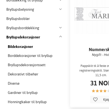
Borddekking til bryllup
Bryllupsbelysning
Bryllupsbobler
Bryllupsborddekking
Bryllupsdekorasjoner
Bildekorasjoner
Nummersk
Nygift - Hvi
Borddekorasjoner til bryllup
Bryllupsdekorasjonssett
Pappskilt til å feste 
registreringsskilt. Stø
Dekorativt tilbehør
11,5 cm.
31 NO
Diverse
Gardiner til bryllup
Kjø
Honningkaker til bryllup