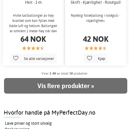
Hvit - 1 m
Skrift - Kjærlighet - Roségull
Hvite tallballonger av høy
Nydelig folieballong i roségull -
kvalitet som kan fylles med
«kjærlighet».
både luft og helium. Ballongen
er omtrent 1 meter høy når den
64 NOK
42 NOK
er oppblås
Se alle variasjoner
Kjøp
Viser
1-48
av totalt
58
produkter
Vis flere produkter »
Hvorfor handle på MyPerfectDay.no
Lave priser og stort utvalg