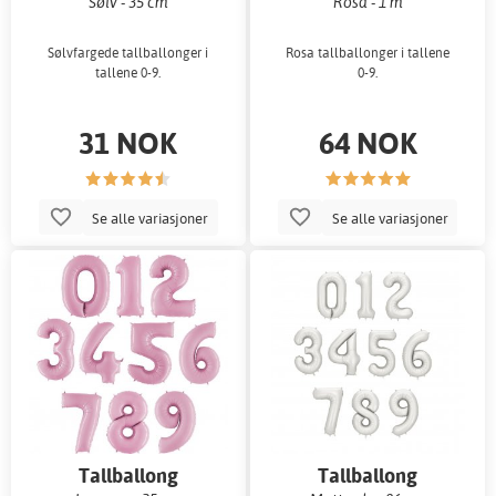
Sølv - 35 cm
Rosa - 1 m
Sølvfargede tallballonger i
Rosa tallballonger i tallene
tallene 0-9.
0-9.
31 NOK
64 NOK
Se alle variasjoner
Se alle variasjoner
Tallballong
Tallballong