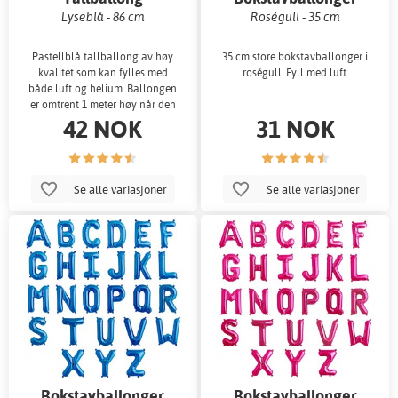
Lyseblå - 86 cm
Roségull - 35 cm
Pastellblå tallballong av høy
35 cm store bokstavballonger i
kvalitet som kan fylles med
roségull. Fyll med luft.
både luft og helium. Ballongen
er omtrent 1 meter høy når den
42 NOK
31 NOK
er oppb
Se alle variasjoner
Se alle variasjoner
Bokstavballonger
Bokstavballonger