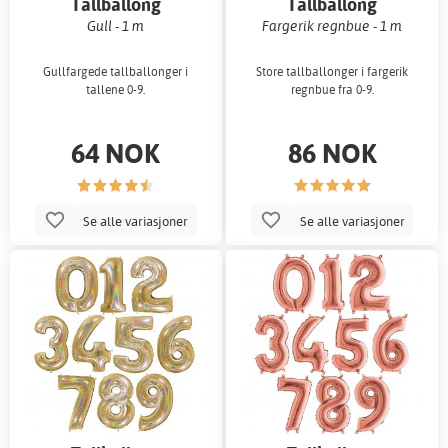
Tallballong
Tallballong
Gull - 1 m
Fargerik regnbue - 1 m
Gullfargede tallballonger i
Store tallballonger i fargerik
tallene 0-9.
regnbue fra 0-9.
64 NOK
86 NOK
Se alle variasjoner
Se alle variasjoner