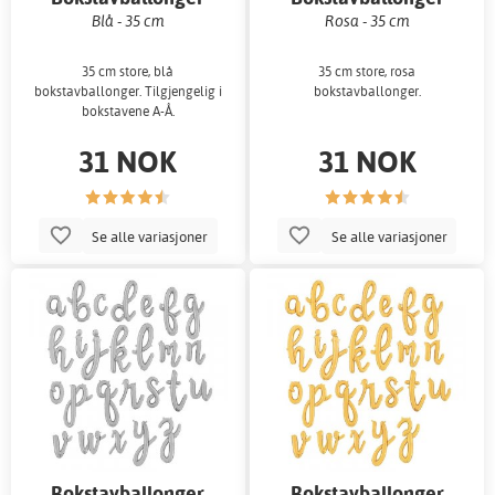
Blå - 35 cm
Rosa - 35 cm
35 cm store, blå
35 cm store, rosa
bokstavballonger. Tilgjengelig i
bokstavballonger.
bokstavene A-Å.
31 NOK
31 NOK
Se alle variasjoner
Se alle variasjoner
Bokstavballonger
Bokstavballonger