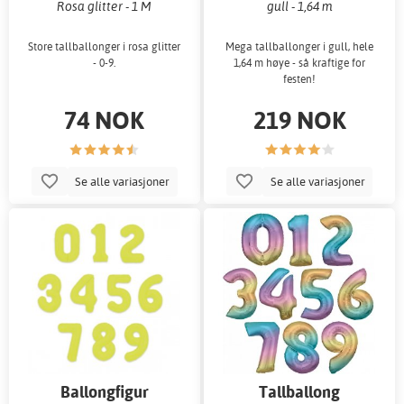
Rosa glitter - 1 M
gull - 1,64 m
Store tallballonger i rosa glitter
Mega tallballonger i gull, hele
- 0-9.
1,64 m høye - så kraftige for
festen!
74 NOK
219 NOK
Se alle variasjoner
Se alle variasjoner
Ballongfigur
Tallballong