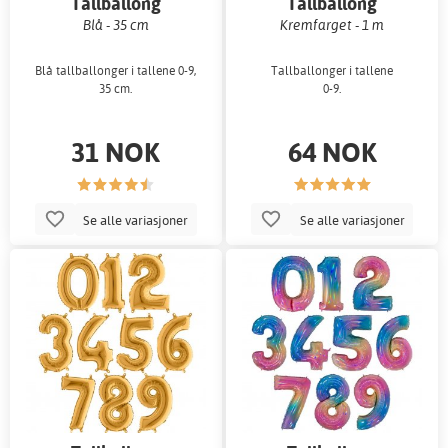
Tallballong
Tallballong
Blå - 35 cm
Kremfarget - 1 m
Blå tallballonger i tallene 0-9,
Tallballonger i tallene
35 cm.
0-9.
31 NOK
64 NOK
Se alle variasjoner
Se alle variasjoner