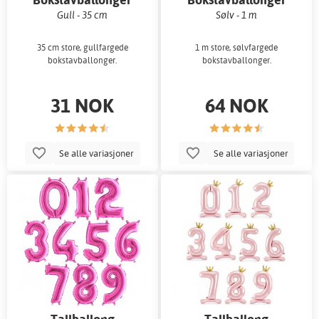
Gull - 35 cm
Sølv - 1 m
35 cm store, gullfargede
1 m store, sølvfargede
bokstavballonger.
bokstavballonger.
31 NOK
64 NOK
Se alle variasjoner
Se alle variasjoner