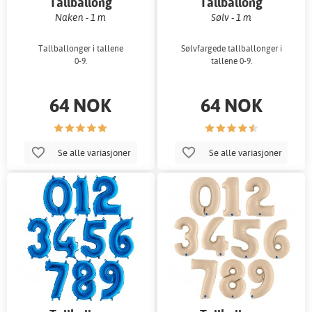
Tallballong
Tallballong
Naken - 1 m
Sølv - 1 m
Tallballonger i tallene
Sølvfargede tallballonger i
0-9.
tallene 0-9.
64 NOK
64 NOK
Se alle variasjoner
Se alle variasjoner