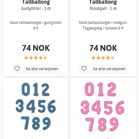
Tallballong
Tallballong
Gullglitter - 1 m
Roségull - 1 m
Store tallballonger i gullglitter,
Store tallballonger i roségull.
0-9.
Tilgjengelig i tallene 0-9.
74 NOK
74 NOK
Se alle variasjoner
Se alle variasjoner