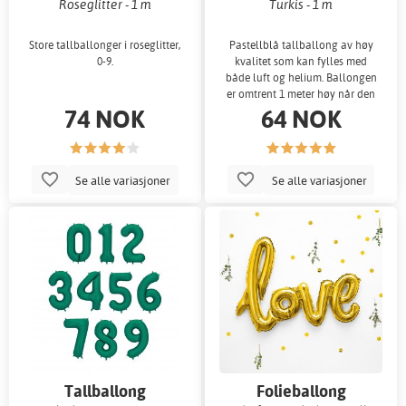
Roseglitter - 1 m
Turkis - 1 m
Store tallballonger i roseglitter,
Pastellblå tallballong av høy
0-9.
kvalitet som kan fylles med
både luft og helium. Ballongen
er omtrent 1 meter høy når den
74 NOK
64 NOK
er oppb
Se alle variasjoner
Se alle variasjoner
Tallballong
Folieballong