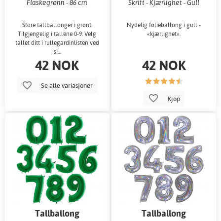
Flaskegrønn - 86 cm
Skrift - Kjærlighet - Gull
Store tallballonger i grønt.
Nydelig folieballong i gull -
Tilgjengelig i tallene 0-9. Velg
«kjærlighet».
tallet ditt i rullegardinlisten ved
si...
42 NOK
42 NOK
Se alle variasjoner
Kjøp
Tallballong
Tallballong