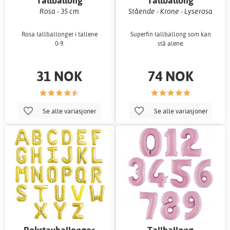
Tallballong
Tallballong
Rosa - 35 cm
Stående - Krone - Lyserosa
Rosa tallballonger i tallene
Superfin tallballong som kan
0-9.
stå alene.
31 NOK
74 NOK
Se alle variasjoner
Se alle variasjoner