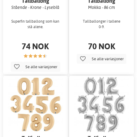
Tallballong
Tallballong
Stående - Krone - Lyseblå
Mokka - 86 cm
Superfin tallballong som kan
Tallballonger i tallene
stå alene.
0-9.
74 NOK
70 NOK
Se alle variasjoner
Se alle variasjoner