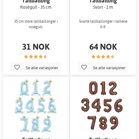
Tallballong
Tallballong
Roségull - 35 cm
Svart - 1 m
35 cm store tallballonger i
Svarte tallballonger i tallene
roségull.
0-9.
31 NOK
64 NOK
Se alle variasjoner
Se alle variasjoner