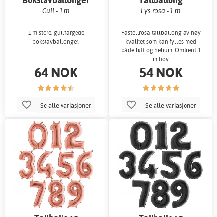
Bokstavballonger
Tallballong
Gull - 1 m
Lys rosa - 1 m
1 m store, gullfargede
Pastellrosa tallballong av høy
bokstavballonger.
kvalitet som kan fylles med
både luft og helium. Omtrent 1
m høy.
64 NOK
54 NOK
Se alle variasjoner
Se alle variasjoner