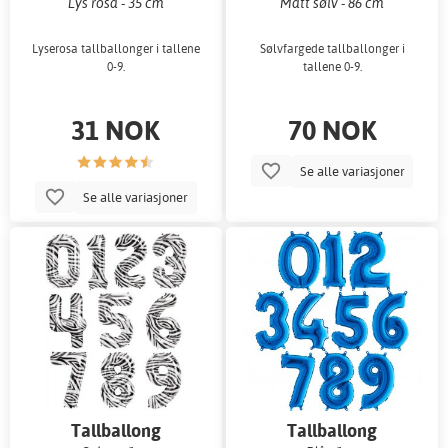
Lys rosa - 35 cm
Matt sølv - 86 cm
Lyserosa tallballonger i tallene
Sølvfargede tallballonger i
0-9.
tallene 0-9.
31 NOK
70 NOK
Se alle variasjoner
Se alle variasjoner
Tallballong
Tallballong