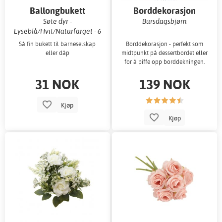
Ballongbukett
Borddekorasjon
Søte dyr -
Bursdagsbjørn
Lyseblå/Hvit/Naturfarget - 6
stk
Så fin bukett til barneselskap
Borddekorasjon - perfekt som
eller dåp
midtpunkt på dessertbordet eller
for å piffe opp borddekningen.
31 NOK
139 NOK
Kjøp
Kjøp