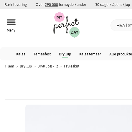
Rask levering
Over
290 000
fornøyde kunder
30 dagers åpent kjøp
Meny
Kalas
Temaefest
Bryllup
Kalas temaer
Alle produkte
Hjem
>
Bryllup
>
Bryllupsskilt
>
Tavleskilt