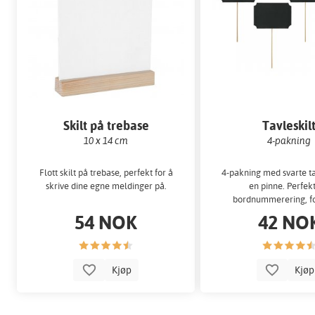
Skilt på trebase
Tavleskil
10 x 14 cm
4-pakning
Flott skilt på trebase, perfekt for å
4-pakning med svarte ta
skrive dine egne meldinger på.
en pinne. Perfekt
bordnummerering, f
godteribord elle
54 NOK
42 NO
Kjøp
Kjø