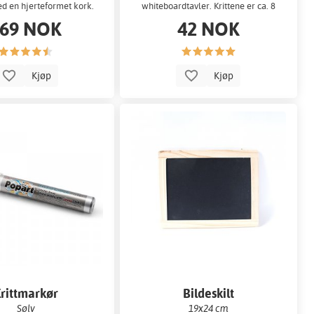
d en hjerteformet kork.
whiteboardtavler. Krittene er ca. 8
cm lange.
69 NOK
42 NOK
Kjøp
Kjøp
rittmarkør
Bildeskilt
Sølv
19x24 cm