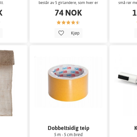
lt.
består av 5 girlandere, som hver er
små rør me
2 meter lange.
K
74 NOK
1
p
Kjøp
Dobbeltsidig teip
K
5 m - 5 cm bred