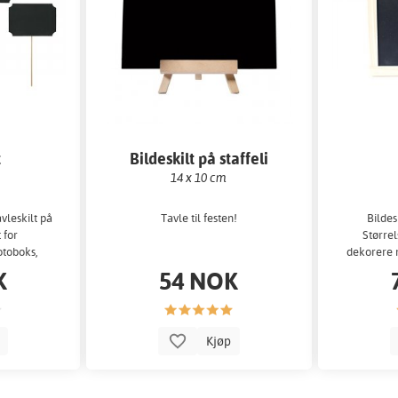
t
Bildeskilt på staffeli
14 x 10 cm
vleskilt på
Tavle til festen!
Bilde
 for
Størrel
otoboks,
dekorere
r...
b
K
54 NOK
p
Kjøp