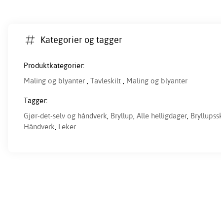
Kategorier og tagger
Produktkategorier:
Maling og blyanter
,
Tavleskilt
,
Maling og blyanter
Tagger:
Gjør-det-selv og håndverk
,
Bryllup
,
Alle helligdager
,
Bryllupssk
Håndverk
,
Leker