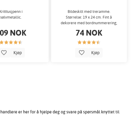
Kritttusjpenn i
Bildeskilt med treramme.
sølvmetallic.
Størrelse: 19 x 24 cm. Fint å
dekorere med bordnummerering,
buffet, godteri...
09 NOK
74 NOK
Kjøp
Kjøp
ndlere er her for å hjelpe deg og svare på spørsmål knyttet til