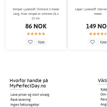
Vimpel i jutestoff. Omtrent 3 meter
Løper i jutestoff. Størrel
lang. Hver vimpel er omtrent 26 x
meter.
15 cm.
86 NOK
149 N
Kjøp
Kjø
Hvorfor handle på
Vikt
MyPerfectDay.no
Kjøp
Om 
Lave priser og stort utvalg
Pers
Rask levering
Ang
Ingen fakturagebyr