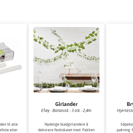
Girlander
Br
Eføy - Botanisk - 3 stk - 2,4m
Hjertest
den til alle
Nydelige bladgirlandere å
Såpebob
efolie eller
dekorere festlokalet med. Pakken
pakning. 