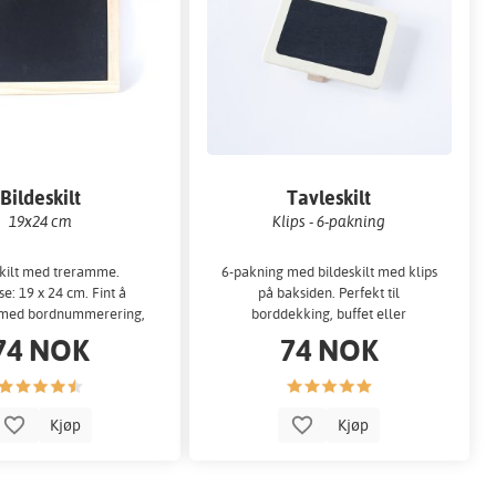
Bildeskilt
Tavleskilt
19x24 cm
Klips - 6-pakning
skilt med treramme.
6-pakning med bildeskilt med klips
se: 19 x 24 cm. Fint å
på baksiden. Perfekt til
 med bordnummerering,
borddekking, buffet eller
uffet, godteri...
dessertbord! Skiltene...
74 NOK
74 NOK
Kjøp
Kjøp