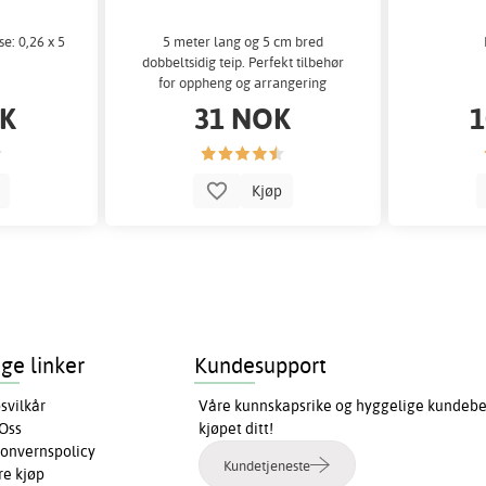
se: 0,26 x 5
5 meter lang og 5 cm bred
dobbeltsidig teip. Perfekt tilbehør
for oppheng og arrangering
OK
31 NOK
1
p
Kjøp
ige linker
Kundesupport
svilkår
Våre kunnskapsrike og hyggelige kundebeha
Oss
kjøpet ditt!
onvernspolicy
Kundetjeneste
re kjøp