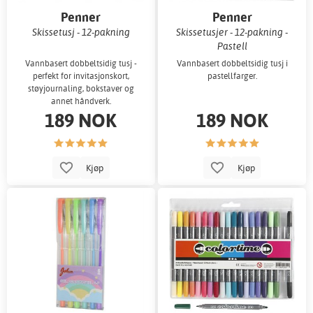
Penner
Penner
Skissetusj - 12-pakning
Skissetusjer - 12-pakning -
Pastell
Vannbasert dobbeltsidig tusj -
Vannbasert dobbeltsidig tusj i
perfekt for invitasjonskort,
pastellfarger.
støyjournaling, bokstaver og
annet håndverk.
189 NOK
189 NOK
Kjøp
Kjøp