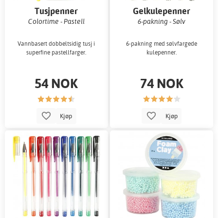
Tusjpenner
Gelkulepenner
Colortime - Pastell
6-pakning - Sølv
Vannbasert dobbeltsidig tusj i
6-pakning med sølvfargede
superfine pastellfarger.
kulepenner.
54 NOK
74 NOK
Kjøp
Kjøp