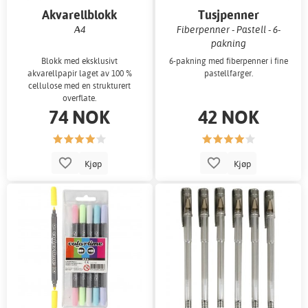
Akvarellblokk
Tusjpenner
A4
Fiberpenner - Pastell - 6-
pakning
Blokk med eksklusivt
6-pakning med fiberpenner i fine
akvarellpapir laget av 100 %
pastellfarger.
cellulose med en strukturert
overflate.
74 NOK
42 NOK
Kjøp
Kjøp