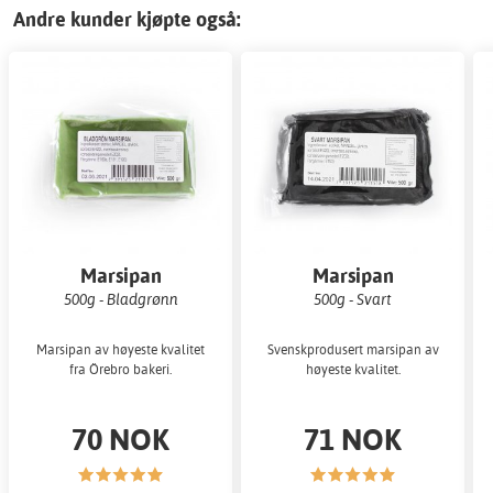
Andre kunder kjøpte også:
Marsipan
Marsipan
500g - Bladgrønn
500g - Svart
Marsipan av høyeste kvalitet
Svenskprodusert marsipan av
fra Örebro bakeri.
høyeste kvalitet.
70 NOK
71 NOK