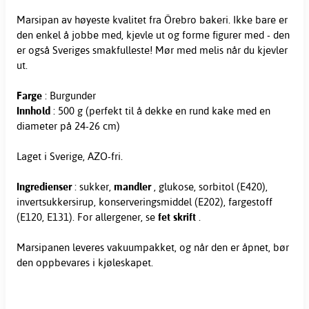
Marsipan av høyeste kvalitet fra Örebro bakeri. Ikke bare er
den enkel å jobbe med, kjevle ut og forme figurer med - den
er også Sveriges smakfulleste! Mør med melis når du kjevler
ut.
Farge
: Burgunder
Innhold
: 500 g (perfekt til å dekke en rund kake med en
diameter på 24-26 cm)
Laget i Sverige, AZO-fri.
Ingredienser
: sukker,
mandler
, glukose, sorbitol (E420),
invertsukkersirup, konserveringsmiddel (E202), fargestoff
(E120, E131). For allergener, se
fet skrift
.
Marsipanen leveres vakuumpakket, og når den er åpnet, bør
den oppbevares i kjøleskapet.