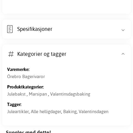
Spesifikasjoner
Kategorier og tagger
Varemerke:
Örebro Bagerivaror
Produktkategorier:
Julebakst
,
Marsipan
,
Valentinsdagsbaking
Tagger:
Juleartikler
,
Alle helligdager
,
Baking
,
Valentinsdagen
Suppler med dette!