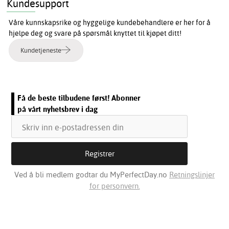
Kundesupport
Våre kunnskapsrike og hyggelige kundebehandlere er her for å
hjelpe deg og svare på spørsmål knyttet til kjøpet ditt!
Kundetjeneste
Få de beste tilbudene først! Abonner
på vårt nyhetsbrev i dag
Ved å bli medlem godtar du MyPerfectDay.no
Retningslinjer
for personvern.