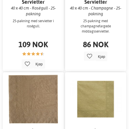
Servietter
Servietter
40 x 40 cm - Roségull - 25-
40 x 40 cm - Champagne - 25-
pakning
pakning
25-pakning med servietter i
25-pakning med
roségull.
champagnefargede
middagsservietter.
109 NOK
86 NOK
Kjøp
Kjøp