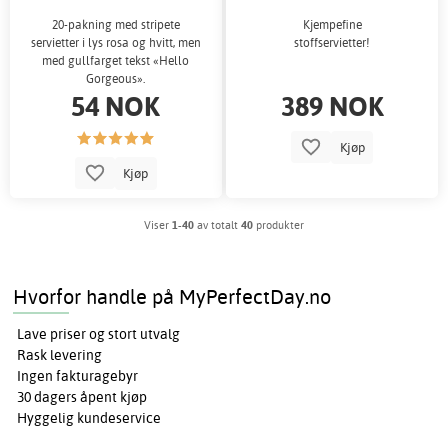
20-pakning med stripete
Kjempefine
servietter i lys rosa og hvitt, men
stoffservietter!
med gullfarget tekst «Hello
Gorgeous».
54 NOK
389 NOK
Kjøp
Kjøp
Viser
1-40
av totalt
40
produkter
Hvorfor handle på MyPerfectDay.no
Lave priser og stort utvalg
Rask levering
Ingen fakturagebyr
30 dagers åpent kjøp
Hyggelig kundeservice