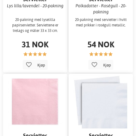
Lys lilla/lavendel - 20-pakning
Polkadotter - Roségull - 20-
pakning
20-pakning med lyselilla
20-pakning med servietter i hvitt
papirservietter. Serviettene er
med prikker i roségull metallic.
trelags og måler 33 x 33 cm.
31 NOK
54 NOK
Kjøp
Kjøp
Servietter
Servietter