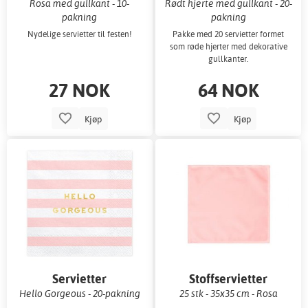
Rosa med gullkant - 10-
Rødt hjerte med gullkant - 20-
pakning
pakning
Nydelige servietter til festen!
Pakke med 20 servietter formet
som røde hjerter med dekorative
gullkanter.
27 NOK
64 NOK
Kjøp
Kjøp
Servietter
Stoffservietter
Hello Gorgeous - 20-pakning
25 stk - 35x35 cm - Rosa