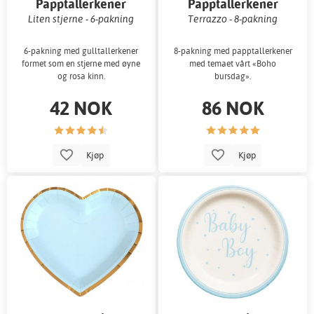
Papptallerkener
Papptallerkener
Liten stjerne - 6-pakning
Terrazzo - 8-pakning
6-pakning med gulltallerkener
8-pakning med papptallerkener
formet som en stjerne med øyne
med temaet vårt «Boho
og rosa kinn.
bursdag».
42 NOK
86 NOK
Kjøp
Kjøp