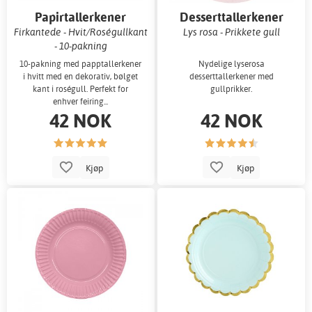
Papirtallerkener
Desserttallerkener
Firkantede - Hvit/Roségullkant
Lys rosa - Prikkete gull
- 10-pakning
10-pakning med papptallerkener
Nydelige lyserosa
i hvitt med en dekorativ, bølget
desserttallerkener med
kant i roségull. Perfekt for
gullprikker.
enhver feiring...
42 NOK
42 NOK
Kjøp
Kjøp