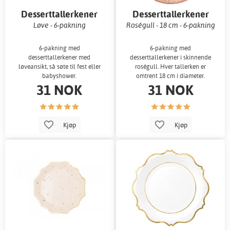
Desserttallerkener
Desserttallerkener
Løve - 6-pakning
Roségull - 18 cm - 6-pakning
6-pakning med
6-pakning med
desserttallerkener med
desserttallerkener i skinnende
løveansikt, så søte til fest eller
roségull. Hver tallerken er
babyshower.
omtrent 18 cm i diameter.
31 NOK
31 NOK
Kjøp
Kjøp