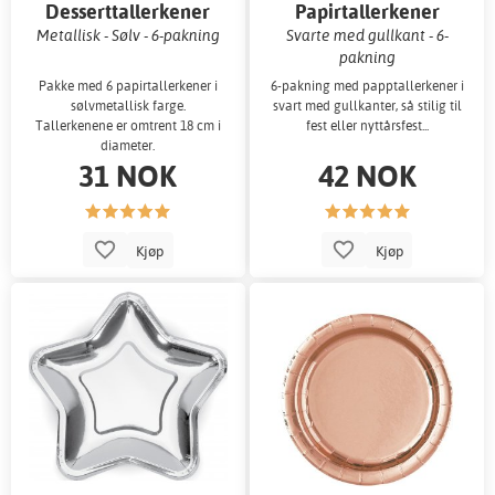
Desserttallerkener
Papirtallerkener
Metallisk - Sølv - 6-pakning
Svarte med gullkant - 6-
pakning
Pakke med 6 papirtallerkener i
6-pakning med papptallerkener i
sølvmetallisk farge.
svart med gullkanter, så stilig til
Tallerkenene er omtrent 18 cm i
fest eller nyttårsfest...
diameter.
31 NOK
42 NOK
Kjøp
Kjøp