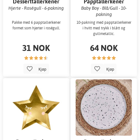
Desserttallerkener
Papptallerkener
Hjerte - Roségull - 6-pakning
Baby Boy - Blå/Gull - 10-
pakning
Pakke med 6 papptallerkener
10-pakning med papptallerkener
formet som hjerter i roségull.
i hvitt med trykk i blått og
gullmetallic.
31 NOK
64 NOK
Kjøp
Kjøp