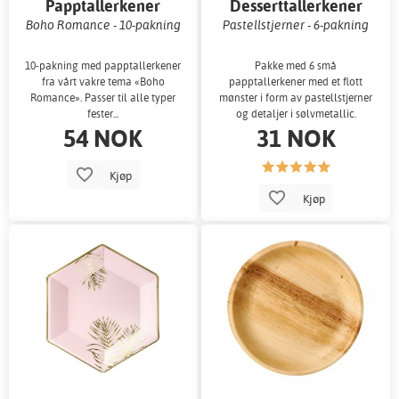
Papptallerkener
Desserttallerkener
Boho Romance - 10-pakning
Pastellstjerner - 6-pakning
10-pakning med papptallerkener
Pakke med 6 små
fra vårt vakre tema «Boho
papptallerkener med et flott
Romance». Passer til alle typer
mønster i form av pastellstjerner
fester...
og detaljer i sølvmetallic.
54 NOK
31 NOK
Kjøp
Kjøp