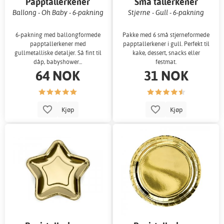
Papptallerkener
Små tallerkener
Ballong - Oh Baby - 6-pakning
Stjerne - Gull - 6-pakning
6-pakning med ballongformede
Pakke med 6 små stjerneformede
papptallerkener med
papptallerkener i gull. Perfekt til
gullmetalliske detaljer. Så fint til
kake, dessert, snacks eller
dåp, babyshower...
festmat.
64 NOK
31 NOK
Kjøp
Kjøp