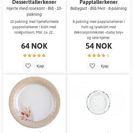
Desserttallerkener
Papptallerkener
Hjerte med rosekant - Blå - 10-
Babygutt - Blå/Hvit - 8-pakning
pakning
10-pakning med hjerteformede
8-pakning med papptallerkener i
papptallerkener i blått med
hvitt og lyseblått med
roségullkant. Mål: ca. 22...
dekorasjonsteksten «baby boy»
og søte hjerter.
64 NOK
54 NOK
Kjøp
Kjøp