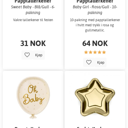
Papptallerkener
Papptallerkener
Sweet Baby - Blå/Gull - 6-
Baby Girl - Rosa/Gull - 10-
pakning
pakning
Vakre tallerkener til festen
10-pakning med papptallerkener
i hvitt med trykk i rosa og
gullmetallic.
31 NOK
64 NOK
Kjøp
Kjøp