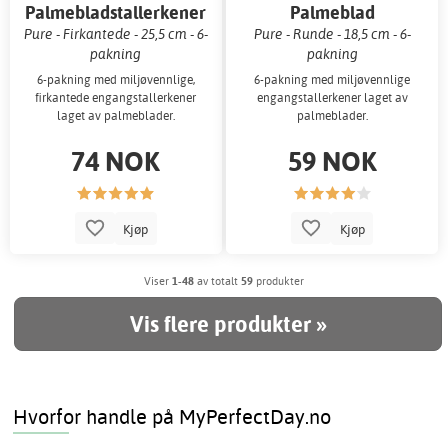
Palmebladstallerkener
Palmeblad
desserttallerkener
Pure - Firkantede - 25,5 cm - 6-
Pure - Runde - 18,5 cm - 6-
pakning
pakning
6-pakning med miljøvennlige,
6-pakning med miljøvennlige
firkantede engangstallerkener
engangstallerkener laget av
laget av palmeblader.
palmeblader.
74 NOK
59 NOK
Kjøp
Kjøp
Viser
1-48
av totalt
59
produkter
Vis flere produkter »
Hvorfor handle på MyPerfectDay.no