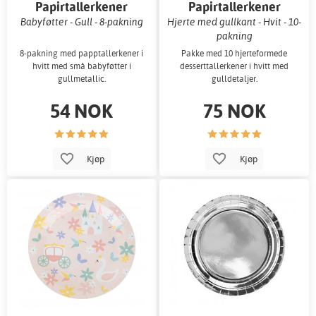
Papirtallerkener
Papirtallerkener
Babyføtter - Gull - 8-pakning
Hjerte med gullkant - Hvit - 10-
pakning
8-pakning med papptallerkener i
Pakke med 10 hjerteformede
hvitt med små babyføtter i
desserttallerkener i hvitt med
gullmetallic.
gulldetaljer.
54 NOK
75 NOK
Kjøp
Kjøp