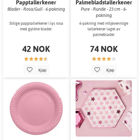
Papptallerkener
Palmebladstallerkener
Blader - Rosa/Gull - 6-pakning
Pure - Runde - 23 cm - 6-
pakning
Stilige papptallerkener i lys rosa
6-pakning med miljøvennlige
med gyldne blader.
tallerkener laget av
palmeblader.
42 NOK
74 NOK
Kjøp
Kjøp