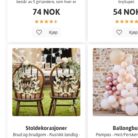
består av 5 girlandere, som hver er
bryllupet.
2 meter lange.
74 NOK
54 NO
Kjøp
Kjø
Stoldekorasjoner
Ballongbu
Brud og brudgom - Rustikk landlig -
Pampas - Hvit/Ferske