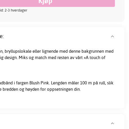
tid: 2-3 hverdager
e:
n, bryllupslokale eller lignende med denne bakgrunnen med
ilig design. Miks og match med resten av vårt «A touch of
bånd i fargen Blush Pink. Lengden måler 100 m på rull, slik
te bredden og høyden for oppsetningen din.