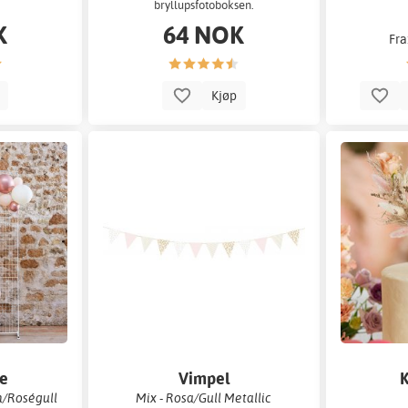
bryllupsfotoboksen.
K
64 NOK
Fra
p
Kjøp
e
Vimpel
K
n/Roségull
Mix - Rosa/Gull Metallic