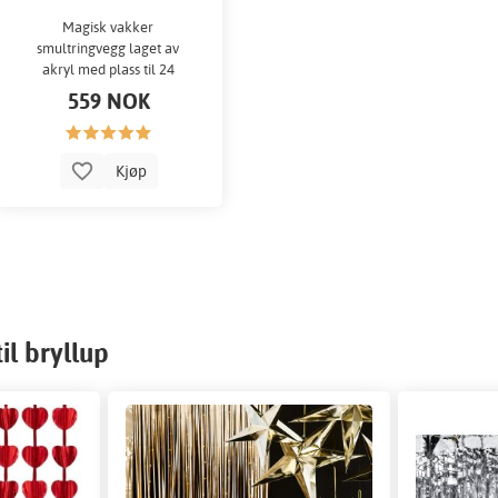
Magisk vakker
smultringvegg laget av
akryl med plass til 24
smultringer i normal
559 NOK
størrelse.
Kjøp
il bryllup