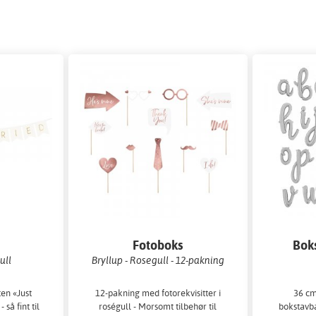
Fotoboks
Bok
ull
Bryllup - Rosegull - 12-pakning
ten «Just
12-pakning med fotorekvisitter i
36 cm
 så fint til
roségull - Morsomt tilbehør til
bokstavba