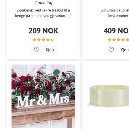
2-pakning
2-pakning med vakre treskilt til å
Luksuriøs ballong
henge på stolene ved gjestebordet!
ferskentoner
209 NOK
409 N
Kjøp
Kjø