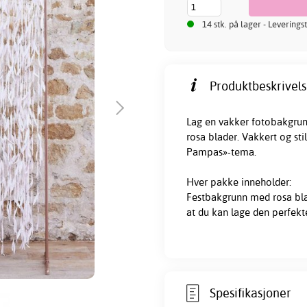
14 stk. på lager - Leverings
Produktbeskrivels
Lag en vakker fotobakgrun
rosa blader. Vakkert og st
Pampas»-tema.
Hver pakke inneholder:
Festbakgrunn med rosa blad
at du kan lage den perfek
Spesifikasjoner