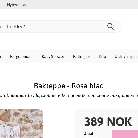
Nyheter >>
r
Fargetemaer
Baby Shower
Ballonger
Dåp
Utdrikningsl
Bakteppe - Rosa blad
fotobakgrunn, bryllupslokale eller lignende med denne bakgrunnen m
389 NOK
Antall: