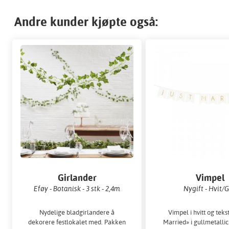
Andre kunder kjøpte også:
Girlander
Vimpel
Eføy - Botanisk - 3 stk - 2,4m
Nygift - Hvit/G
Nydelige bladgirlandere å
Vimpel i hvitt og teks
dekorere festlokalet med. Pakken
Married» i gullmetallic -