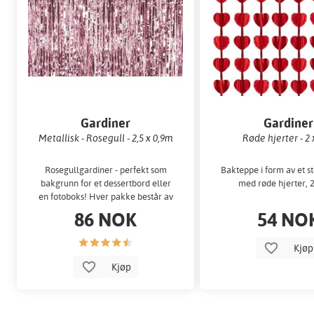
Gardiner
Gardiner
Metallisk - Rosegull - 2,5 x 0,9m
Røde hjerter - 2 
Rosegullgardiner - perfekt som
Bakteppe i form av et st
bakgrunn for et dessertbord eller
med røde hjerter, 
en fotoboks! Hver pakke består av
et gardin som er ca.
86 NOK
54 NO
Kjø
Kjøp