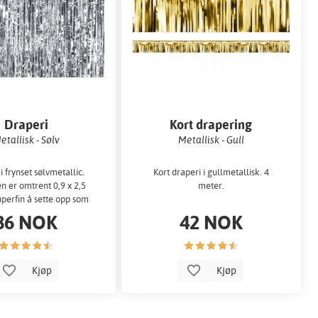
Draperi
Kort drapering
etallisk - Sølv
Metallisk - Gull
i frynset sølvmetallic.
Kort draperi i gullmetallisk. 4
n er omtrent 0,9 x 2,5
meter.
perfin å sette opp som
bakgrunn...
86 NOK
42 NOK
Kjøp
Kjøp