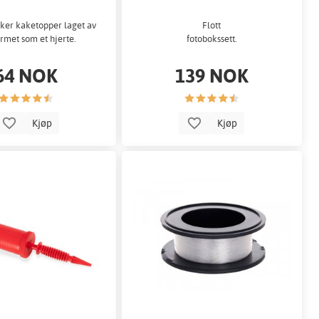
kker kaketopper laget av
Flott
ormet som et hjerte.
fotobokssett.
64 NOK
139 NOK
Kjøp
Kjøp