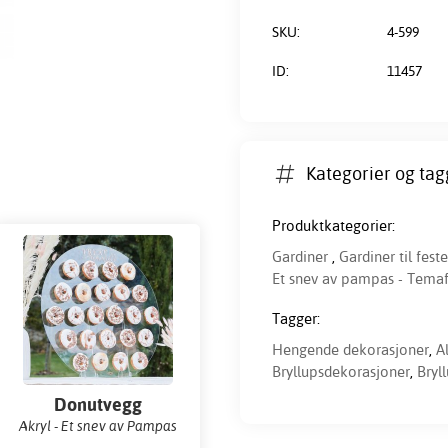
SKU:
4-599
ID:
11457
Kategorier og tag
Produktkategorier:
Gardiner
,
Gardiner til feste
Et snev av pampas - Temaf
Tagger:
Hengende dekorasjoner
,
A
Bryllupsdekorasjoner
,
Bryl
Donutvegg
Akryl - Et snev av Pampas