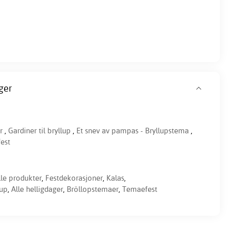
ger
r
,
Gardiner til bryllup
,
Et snev av pampas - Bryllupstema
,
est
lle produkter
,
Festdekorasjoner
,
Kalas
,
lup
,
Alle helligdager
,
Bröllopstemaer
,
Temaefest