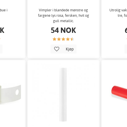
bue i
Vimpler i blandede mønstre og
Utrolig va
.
fargene lys rosa, fersken, hvit og
tre, f
gull metallic.
OK
54 NOK
p
Kjøp