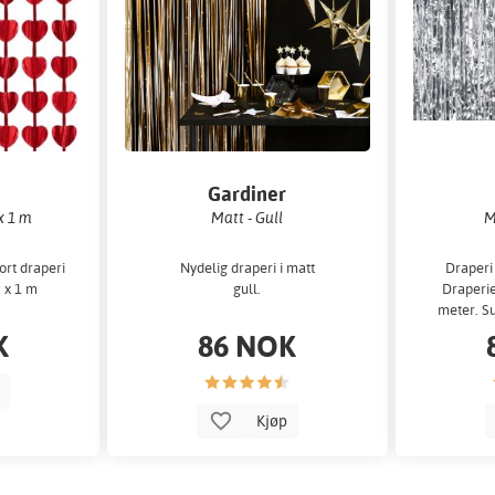
Gardiner
x 1 m
Matt - Gull
M
ort draperi
Nydelig draperi i matt
Draperi 
2 x 1 m
gull.
Draperie
meter. Su
K
86 NOK
p
Kjøp