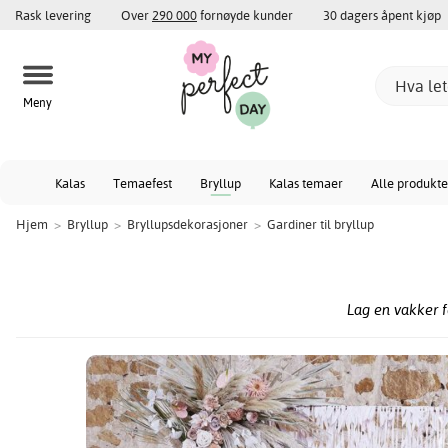
Rask levering
Over
290 000
fornøyde kunder
30 dagers åpent kjøp
Meny
Kalas
Temaefest
Bryllup
Kalas temaer
Alle produkte
Hjem
>
Bryllup
>
Bryllupsdekorasjoner
>
Gardiner til bryllup
Lag en vakker 