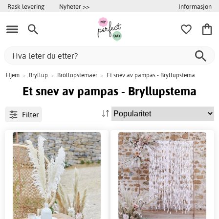
Informasjon
Rask levering
Nyheter >>
Hjem
>
Bryllup
>
Bröllopstemaer
>
Et snev av pampas - Bryllupstema
Et snev av pampas - Bryllupstema
Filter