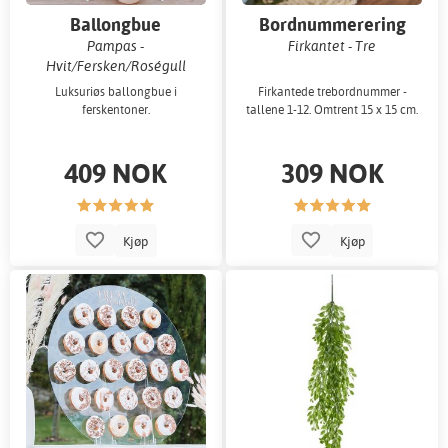
Ballongbue
Bordnummerering
Pampas -
Firkantet - Tre
Hvit/Fersken/Roségull
Luksuriøs ballongbue i
Firkantede trebordnummer -
ferskentoner.
tallene 1-12. Omtrent 15 x 15 cm.
409 NOK
309 NOK
Kjøp
Kjøp