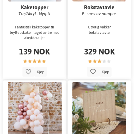
Kaketopper
Bokstavtavle
Tre/Akryl - Nygift
Et snev av pampas
Fantastisk kaketopper til
Utrolig vakker
bryllupskaken laget av tre med
bokstavtavle.
akryldetaljer.
139 NOK
329 NOK
Kjøp
Kjøp