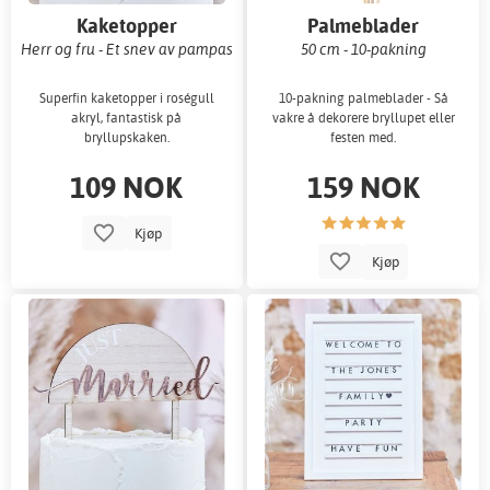
Kaketopper
Palmeblader
Herr og fru - Et snev av pampas
50 cm - 10-pakning
Superfin kaketopper i roségull
10-pakning palmeblader - Så
akryl, fantastisk på
vakre å dekorere bryllupet eller
bryllupskaken.
festen med.
109 NOK
159 NOK
Kjøp
Kjøp