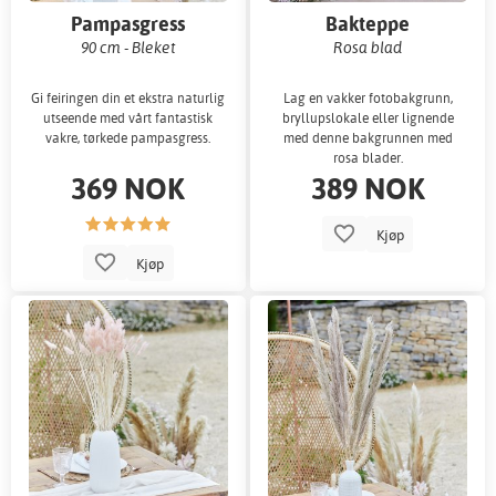
Pampasgress
Bakteppe
90 cm - Bleket
Rosa blad
Gi feiringen din et ekstra naturlig
Lag en vakker fotobakgrunn,
utseende med vårt fantastisk
bryllupslokale eller lignende
vakre, tørkede pampasgress.
med denne bakgrunnen med
rosa blader.
369 NOK
389 NOK
Kjøp
Kjøp