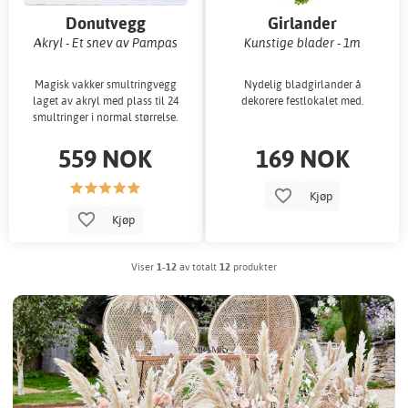
Donutvegg
Girlander
Akryl - Et snev av Pampas
Kunstige blader - 1m
Magisk vakker smultringvegg
Nydelig bladgirlander å
laget av akryl med plass til 24
dekorere festlokalet med.
smultringer i normal størrelse.
559 NOK
169 NOK
Kjøp
Kjøp
Viser
1-12
av totalt
12
produkter