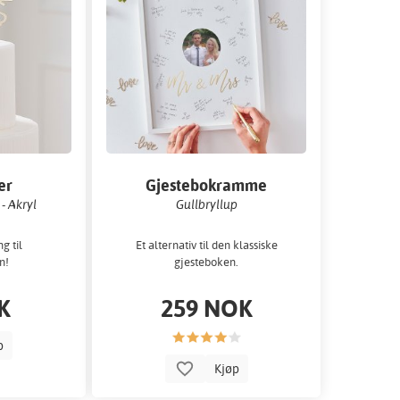
er
Gjestebokramme
 - Akryl
Gullbryllup
g til
Et alternativ til den klassiske
n!
gjesteboken.
K
259 NOK
p
Kjøp