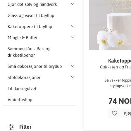
Gjør-det-selv og håndverk
Glass og vaser til bryllup
Kaketoppere til bryllup
Mingle & Buffet
Sammenslått - Bar- og
drikketilbehør
Kaketopp
Små dekorasjoner til bryllup
Gull - Herr og Fru
Stoldekorasjoner
Så vakker toppin
bryllupskake
Til dansegulvet
74 NO
Vinterbryllup
Kjø
Filter