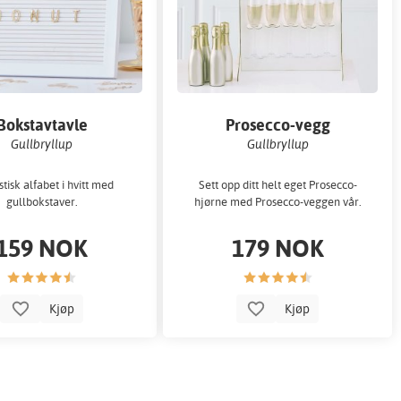
Bokstavtavle
Prosecco-vegg
Gullbryllup
Gullbryllup
tisk alfabet i hvitt med
Sett opp ditt helt eget Prosecco-
gullbokstaver.
hjørne med Prosecco-veggen vår.
159 NOK
179 NOK
Kjøp
Kjøp