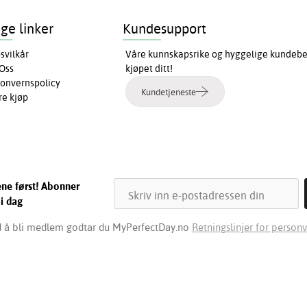
ige linker
Kundesupport
svilkår
Våre kunnskapsrike og hyggelige kundebeha
Oss
kjøpet ditt!
onvernspolicy
Kundetjeneste
re kjøp
ene først! Abonner
 i dag
 å bli medlem godtar du MyPerfectDay.no
Retningslinjer for personv