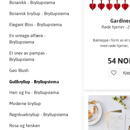
Botanikk - Bryllupstema
Botanisk bryllup - Bryllupstema
Gardine
Elegant Bliss - Bryllupstema
Røde hjerter - 2
En vintage-affære -
Bakteppe i form av et s
Bryllupstema
med røde hjerter, 
Et snev av pampas -
54 NO
Bryllupstema
Geo Blush
Kjø
Gullbryllup - Bryllupstema
Herr og fru - Bryllupstema
Moderne bryllup
Regnbuebryllup - Bryllupstema
Rosa og fersken