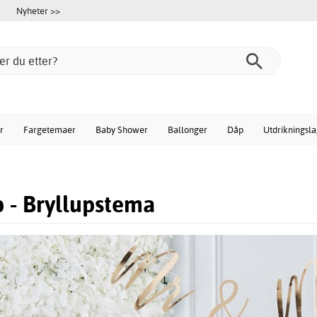
Nyheter >>
r
Fargetemaer
Baby Shower
Ballonger
Dåp
Utdrikningsl
p - Bryllupstema