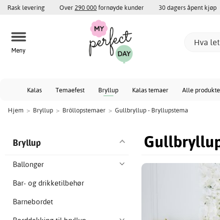
Rask levering
Over
290 000
fornøyde kunder
30 dagers åpent kjøp
Meny
Kalas
Temaefest
Bryllup
Kalas temaer
Alle produkte
Hjem
>
Bryllup
>
Bröllopstemaer
>
Gullbryllup - Bryllupstema
Gullbryllu
Bryllup
Ballonger
Bar- og drikketilbehør
Barnebordet