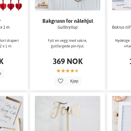
r
Bakgrunn for nålehjul
 x 1 m
Gullbryllup
Bakrus-tilf
tort draperi
Fyll en vegg med vakre,
Nydelige 
2 x 1 m
gullfargede pin-hjul.
«Han
K
369 NOK
p
Kjøp