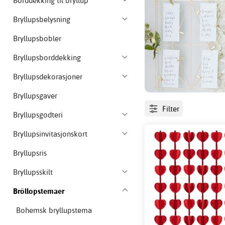
Borddekking til bryllup
Bryllupsbelysning
Bryllupsbobler
Bryllupsborddekking
Bryllupsdekorasjoner
Bryllupsgaver
Filter
Bryllupsgodteri
Bryllupsinvitasjonskort
Bryllupsris
Bryllupsskilt
Bröllopstemaer
Bohemsk bryllupstema