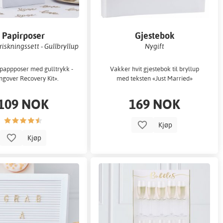
Papirposer
Gjestebok
riskningssett - Gullbryllup
Nygift
pappposer med gulltrykk -
Vakker hvit gjestebok til bryllup
gover Recovery Kit».
med teksten «Just Married»
109 NOK
169 NOK
Kjøp
Kjøp