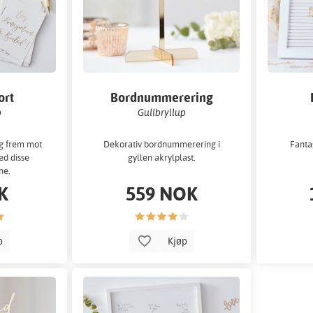
ort
Bordnummerering
p
Gullbryllup
g frem mot
Dekorativ bordnummerering i
Fantas
ed disse
gyllen akrylplast.
ne.
K
559 NOK
p
Kjøp