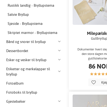
Rustikk landlig - Bryllupstema
Salvie Bryllup
Sjøside - Bryllupstema
Skriptet marmor - Bryllupstema
Milepælsk
Gullbryllu
Bånd og snorer til bryllup
Dokumenter hvert ste
Dessertbordet
den store dagen m
gullfoliekorte
Esker og vesker til bryllup
86 NO
Etiketter og merkelapper til
bryllup
Kjø
Fotoalbum
Fotoboks til bryllup
Gjestebøker