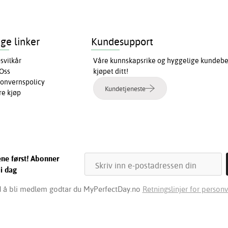
ige linker
Kundesupport
svilkår
Våre kunnskapsrike og hyggelige kundebeha
Oss
kjøpet ditt!
onvernspolicy
Kundetjeneste
re kjøp
ene først! Abonner
 i dag
 å bli medlem godtar du MyPerfectDay.no
Retningslinjer for personv