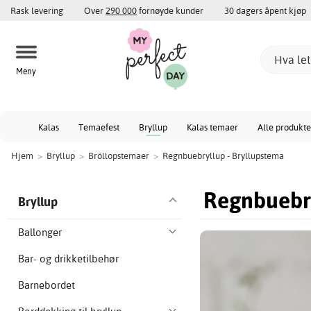
Rask levering
Over
290 000
fornøyde kunder
30 dagers åpent kjøp
Meny
Kalas
Temaefest
Bryllup
Kalas temaer
Alle produkte
Hjem
>
Bryllup
>
Bröllopstemaer
>
Regnbuebryllup - Bryllupstema
Regnbuebry
Bryllup
Ballonger
Bar- og drikketilbehør
Barnebordet