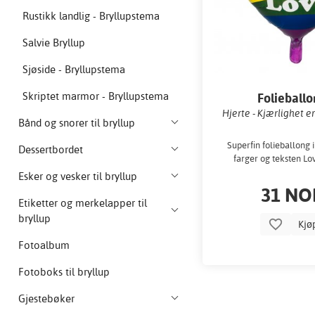
Rustikk landlig - Bryllupstema
Salvie Bryllup
Sjøside - Bryllupstema
Skriptet marmor - Bryllupstema
Folieball
Hjerte - Kjærlighet e
Bånd og snorer til bryllup
Superfin folieballong 
Dessertbordet
farger og teksten Lov
Esker og vesker til bryllup
31 NO
Etiketter og merkelapper til
bryllup
Kjø
Fotoalbum
Fotoboks til bryllup
Gjestebøker