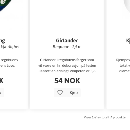
ong
Girlander
K
r kjærlighet
Regnbue - 2,5 m
i regnbuens
Girlander i regnbuens farger som
Kjempest
e is Love.
vil være en fin dekorasjon på festen
tekst 
uansett anledning! Vimpelen er 3,6
diamet
meter...
K
54 NOK
p
Kjøp
Viser
1-7
av totalt
7
produkter