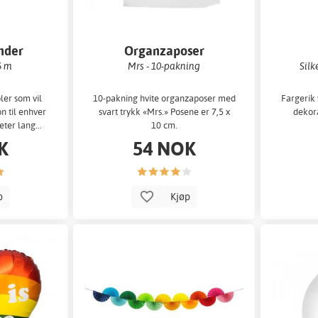
nder
Organzaposer
6 m
Mrs - 10-pakning
Silk
er som vil
10-pakning hvite organzaposer med
Fargerik 
n til enhver
svart trykk «Mrs.» Posene er 7,5 x
dekora
eter lang...
10 cm.
K
54 NOK
p
Kjøp