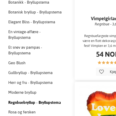
Botanikk - Bryllupstema
Botanisk bryllup - Bryllupstema
Vimpelgirla
Elegant Bliss - Bryllupstema
Regnbue - 3,
En vintage-affære -
Regnbuefargede vimpl
Bryllupstema
være en flott dekorasjo
fest! Vimplen er 3,6 m
Et snev av pampas -
54 NO
Bryllupstema
Geo Blush
Kjø
Gullbryllup - Bryllupstema
Herr og fru - Bryllupstema
Moderne bryllup
Regnbuebryllup - Bryllupstema
Rosa og fersken