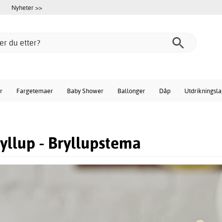
Nyheter >>
r
Fargetemaer
Baby Shower
Ballonger
Dåp
Utdrikningsl
llup - Bryllupstema