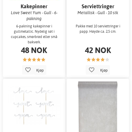
Kakepinner
Serviettringer
Love Sweet Yum - Gull - 6-
Metallisk - Gull - 10 stk
pakning
6-pakning kakepinner i
Pakke med 10 serviettringer i
gullmetallic. Nydelig søt i
papp. Høyde ca. 2,5 cm.
cupcakes, smørbrød eller små
bakverk.
48 NOK
42 NOK
Kjøp
Kjøp