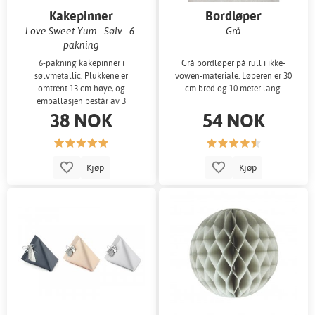
Kakepinner
Bordløper
Love Sweet Yum - Sølv - 6-
Grå
pakning
6-pakning kakepinner i
Grå bordløper på rull i ikke-
sølvmetallic. Plukkene er
vowen-materiale. Løperen er 30
omtrent 13 cm høye, og
cm bred og 10 meter lang.
emballasjen består av 3
38 NOK
54 NOK
forskjellige design - «kjærlighe
Kjøp
Kjøp