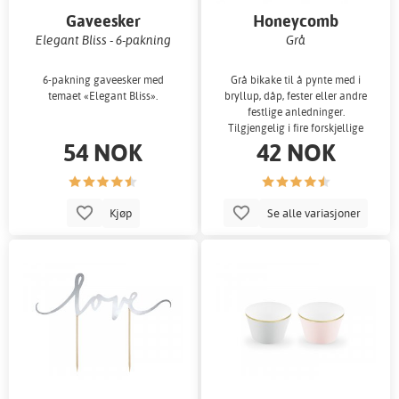
Gaveesker
Honeycomb
Elegant Bliss - 6-pakning
Grå
6-pakning gaveesker med
Grå bikake til å pynte med i
temaet «Elegant Bliss».
bryllup, dåp, fester eller andre
festlige anledninger.
Tilgjengelig i fire forskjellige
54 NOK
42 NOK
størrelser
Kjøp
Se alle variasjoner