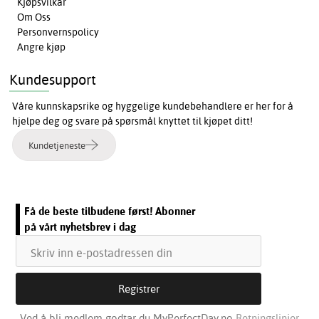
Kjøpsvilkår
Om Oss
Personvernspolicy
Angre kjøp
Kundesupport
Våre kunnskapsrike og hyggelige kundebehandlere er her for å
hjelpe deg og svare på spørsmål knyttet til kjøpet ditt!
Kundetjeneste
Få de beste tilbudene først! Abonner
på vårt nyhetsbrev i dag
Ved å bli medlem godtar du MyPerfectDay.no
Retningslinjer