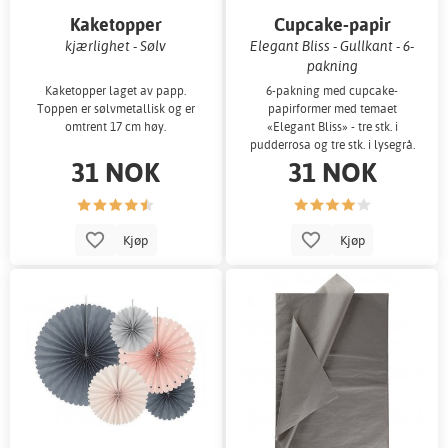
Kaketopper
Cupcake-papir
kjærlighet - Sølv
Elegant Bliss - Gullkant - 6-
pakning
Kaketopper laget av papp.
6-pakning med cupcake-
Toppen er sølvmetallisk og er
papirformer med temaet
omtrent 17 cm høy.
«Elegant Bliss» - tre stk. i
pudderrosa og tre stk. i lysegrå.
31 NOK
31 NOK
Kjøp
Kjøp