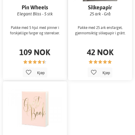
Pin Wheels
Silkepapir
Elegant Bliss - 5 stk
25 ark - Grå
Pakke med 5 hjul med pinner i
Pakke med 25 ark ensfarget,
forskjellige farger og størrelser.
gjennomsiktig silkepapir i grått.
109 NOK
42 NOK
Kjøp
Kjøp