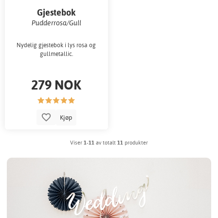
Gjestebok
Pudderrosa/Gull
Nydelig gjestebok i lys rosa og
gullmetallic.
279 NOK
Kjøp
Viser
1-11
av totalt
11
produkter