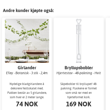
Andre kunder kjøpte også:
Girlander
Bryllupsbobler
Eføy - Botanisk - 3 stk - 2,4m
Hjertestav - 48-pakning - Hvit
Nydelige bladgirlandere å
Såpebobler til bryllupet! 48-
dekorere festlokalet med.
pakning. Flaskene er formet
Pakken består av 5 girlandere,
som små rør med en
som hver er 2 meter lange.
hjerteformet kork.
74 NOK
169 NOK