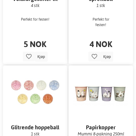
fiskedam
4 stk
1 stk
Perfekt for festen!
Perfekt for
festen!
5 NOK
4 NOK
Kjøp
Kjøp
Glitrende hoppeball
Papirkopper
1 stk
Mummi 8-pakning 250ml