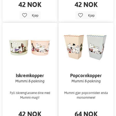
42 NOK
42 NOK
Kjøp
Kjøp
Iskremkopper
Popcornkopper
Mummi 8-pakning
Mummi 8-pakning
Fyll iskremglassene dine med
Mummi gjør popcorntiden enda
Mummi-magi!
morsommere!
42 NOK
64 NOK