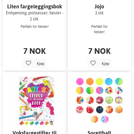
Liten fargeleggingsbok
Jojo
Enhjørning, prinsesser, hester -
1 stk
1 stk.
Perfekt for festen!
Perfekt for
festen!
7 NOK
7 NOK
Kjøp
Kjøp
Voksfargestifter til
Sprettball