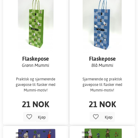
Flaskepose
Flaskepose
13x8,2x35,9cm
13x8,2x35,9cm
Grønn Mummi
Blå Mummi
Praktisk og sjarmerende
Sjarmerende og praktisk
gavepose til flasker med
gavepose til flasker med
Mummi-motiv!
Mummi-motiv!
21 NOK
21 NOK
Kjøp
Kjøp