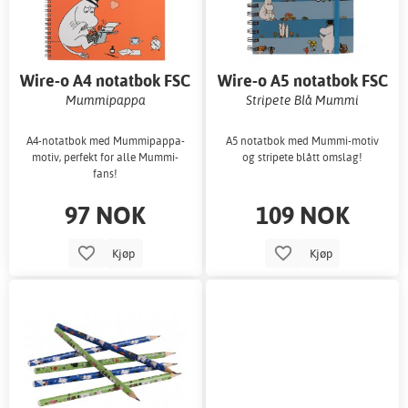
Wire-o A4 notatbok FSC
Wire-o A5 notatbok FSC
Mummipappa
Stripete Blå Mummi
A4-notatbok med Mummipappa-
A5 notatbok med Mummi-motiv
motiv, perfekt for alle Mummi-
og stripete blått omslag!
fans!
97 NOK
109 NOK
Kjøp
Kjøp