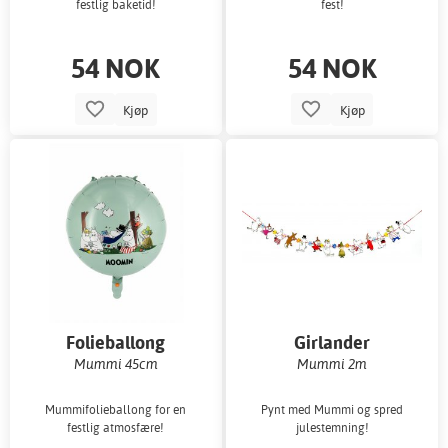
festlig baketid!
fest!
54 NOK
54 NOK
Kjøp
Kjøp
Folieballong
Girlander
Mummi 45cm
Mummi 2m
Mummifolieballong for en
Pynt med Mummi og spred
festlig atmosfære!
julestemning!