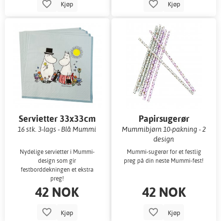
Kjøp
Kjøp
Servietter 33x33cm
Papirsugerør
16 stk. 3-lags - Blå Mummi
Mummibjørn 10-pakning - 2
design
Nydelige servietter i Mummi-
Mummi-sugerør for et festlig
design som gir
preg på din neste Mummi-fest!
festborddekningen et ekstra
preg!
42 NOK
42 NOK
Kjøp
Kjøp