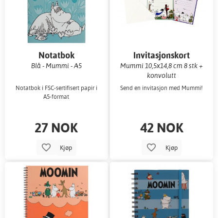
Notatbok
Invitasjonskort
Blå - Mummi - A5
Mummi 10,5x14,8 cm 8 stk +
konvolutt
Notatbok i FSC-sertifisert papir i
Send en invitasjon med Mummi!
A5-format
27 NOK
42 NOK
Kjøp
Kjøp