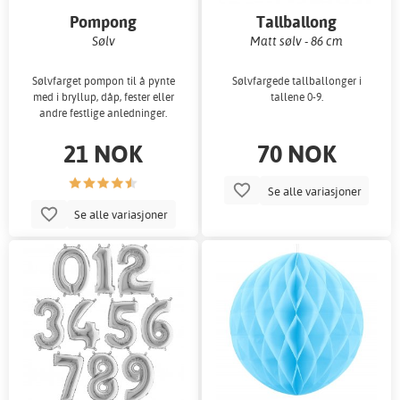
Pompong
Tallballong
Sølv
Matt sølv - 86 cm
Sølvfarget pompon til å pynte
Sølvfargede tallballonger i
med i bryllup, dåp, fester eller
tallene 0-9.
andre festlige anledninger.
21 NOK
70 NOK
Se alle variasjoner
Se alle variasjoner