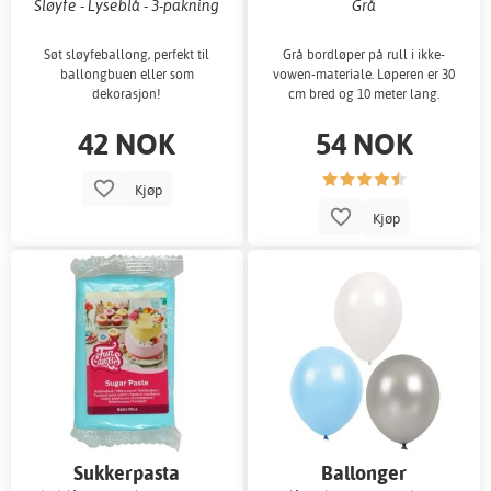
Sløyfe - Lyseblå - 3-pakning
Grå
Søt sløyfeballong, perfekt til
Grå bordløper på rull i ikke-
ballongbuen eller som
vowen-materiale. Løperen er 30
dekorasjon!
cm bred og 10 meter lang.
42 NOK
54 NOK
Kjøp
Kjøp
Sukkerpasta
Ballonger