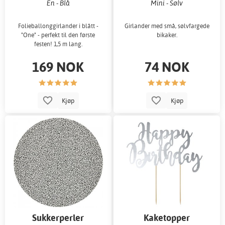
En - Blå
Mini - Sølv
Folieballonggirlander i blått -
Girlander med små, sølvfargede
"One" - perfekt til den første
bikaker.
festen! 1,5 m lang.
169 NOK
74 NOK
Kjøp
Kjøp
Sukkerperler
Kaketopper