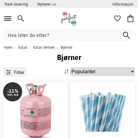
Informasjon
Rask levering
Nyheter >>
Hjem
>
Kalas
>
Kalas temaer
>
Bjørner
Bjørner
Filter
-11%
TOM. 30/8