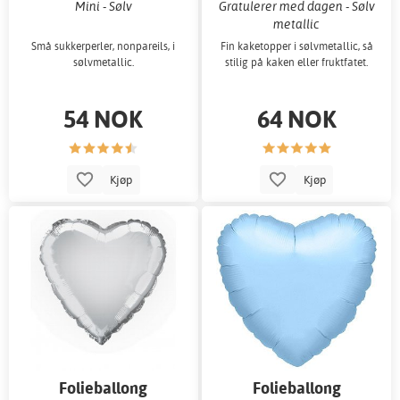
Mini - Sølv
Gratulerer med dagen - Sølv
metallic
Små sukkerperler, nonpareils, i
Fin kaketopper i sølvmetallic, så
sølvmetallic.
stilig på kaken eller fruktfatet.
54 NOK
64 NOK
Kjøp
Kjøp
Folieballong
Folieballong