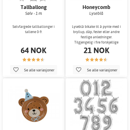
Tallballong
Honeycomb
Sølv - 1 m
Lyseblå
Sølvfargede tallballonger i
Lyseblå bikake til å pynte med i
tallene 0-9.
bryllup, dåp, fester eller andre
festlige anledninger.
Tilgjengelig i fire forskjellige
64 NOK
21 NOK
større
Se alle variasjoner
Se alle variasjoner