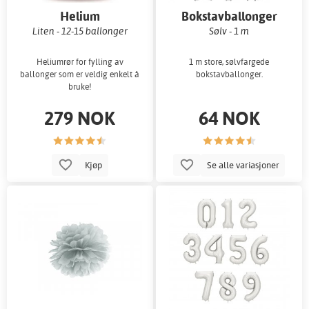
Helium
Bokstavballonger
Liten - 12-15 ballonger
Sølv - 1 m
Heliumrør for fylling av
1 m store, sølvfargede
ballonger som er veldig enkelt å
bokstavballonger.
bruke!
279 NOK
64 NOK
Kjøp
Se alle variasjoner