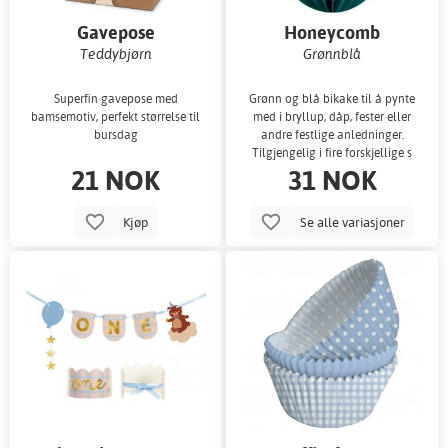
Gavepose
Honeycomb
Teddybjørn
Grønnblå
Superfin gavepose med
Grønn og blå bikake til å pynte
bamsemotiv, perfekt størrelse til
med i bryllup, dåp, fester eller
bursdag
andre festlige anledninger.
Tilgjengelig i fire forskjellige s
21 NOK
31 NOK
Kjøp
Se alle variasjoner