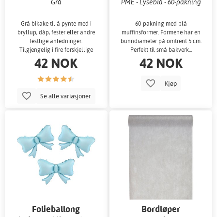
Grå
PME - Lyseblå - 60-pakning
Grå bikake til å pynte med i
60-pakning med blå
bryllup, dåp, fester eller andre
muffinsformer. Formene har en
festlige anledninger.
bunndiameter på omtrent 5 cm.
Tilgjengelig i fire forskjellige
Perfekt til små bakverk...
42 NOK
42 NOK
størrelser
Kjøp
Se alle variasjoner
Folieballong
Bordløper