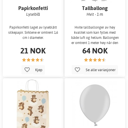
Papirkonfetti
Tallballong
Lyseblå
Hvit - 1 m
Papirkonfetti laget av lyseblått
Hvite tallballonger av høy
silkepapir. Sirklene er omtrent 1,6
kvalitet som kan fylles med
cm i diameter.
både luft og helium. Ballongen
er omtrent 1 meter høy når den
21 NOK
64 NOK
er oppblås
Kjøp
Se alle variasjoner