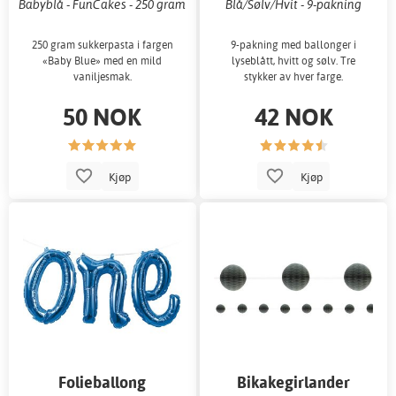
Babyblå - FunCakes - 250 gram
Blå/Sølv/Hvit - 9-pakning
250 gram sukkerpasta i fargen
9-pakning med ballonger i
«Baby Blue» med en mild
lyseblått, hvitt og sølv. Tre
vaniljesmak.
stykker av hver farge.
50 NOK
42 NOK
Kjøp
Kjøp
Folieballong
Bikakegirlander