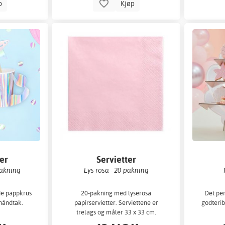
p
Kjøp
er
Servietter
pakning
Lys rosa - 20-pakning
e pappkrus
20-pakning med lyserosa
Det per
håndtak.
papirservietter. Serviettene er
godterib
trelags og måler 33 x 33 cm.