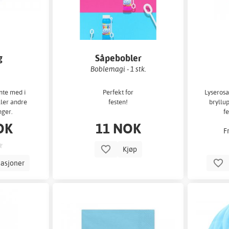
g
Såpebobler
Boblemagi - 1 stk.
nte med i
Perfekt for
Lyserosa
eller andre
festen!
bryllup
nger.
f
OK
11 NOK
F
Kjøp
iasjoner