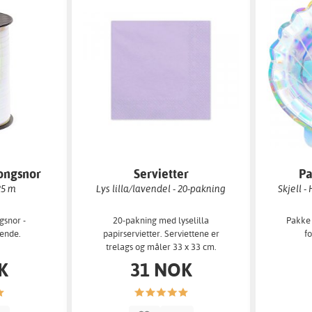
ongsnor
Servietter
Pa
25 m
Lys lilla/lavendel - 20-pakning
Skjell -
gsnor -
20-pakning med lyselilla
Pakke
rende.
papirservietter. Serviettene er
f
trelags og måler 33 x 33 cm.
K
31 NOK