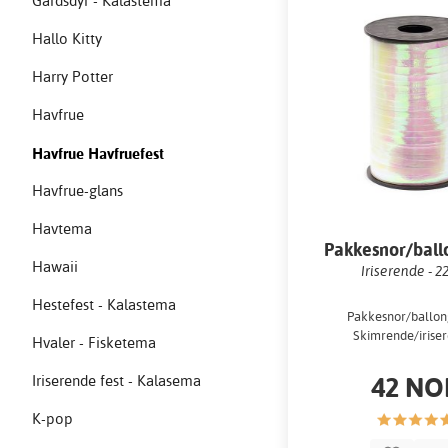
Gårdsdyr - Kalastema
Hallo Kitty
Harry Potter
Havfrue
Havfrue Havfruefest
Havfrue-glans
Havtema
Pakkesnor/ball
Hawaii
Iriserende - 2
Hestefest - Kalastema
Pakkesnor/ballon
Skimrende/irise
Hvaler - Fisketema
42 NO
Iriserende fest - Kalasema
K-pop