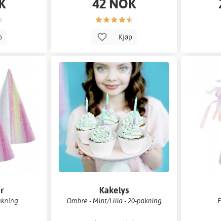
K
42 NOK
p
Kjøp
er
Kakelys
akning
Ombre - Mint/Lilla - 20-pakning
F