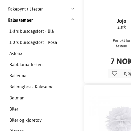
Kakepynt til fester
Kalas temaer
Jojo
1 stk
1-års bursdagsfest - Blå
Perfekt for
1-års bursdagsfest - Rosa
festen!
Asterix
7 NO
Babblarna-festen
Kjø
Ballerina
Ballongfest - Kalasema
Batman
Biler
Biler og kjøretøy