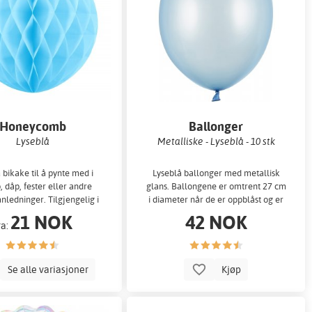
Honeycomb
Ballonger
Lyseblå
Metalliske - Lyseblå - 10 stk
 bikake til å pynte med i
Lyseblå ballonger med metallisk
, dåp, fester eller andre
glans. Ballongene er omtrent 27 cm
anledninger. Tilgjengelig i
i diameter når de er oppblåst og er
re forskjellige større
laget av kraftig lateks m
21 NOK
42 NOK
ra:
Se alle variasjoner
Kjøp