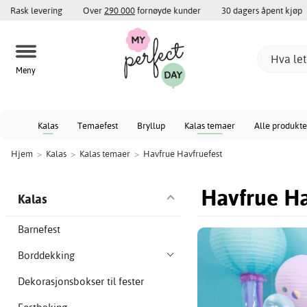
Rask levering
Over
290 000
fornøyde kunder
30 dagers åpent kjøp
Meny
Kalas
Temaefest
Bryllup
Kalas temaer
Alle produkte
Hjem
>
Kalas
>
Kalas temaer
>
Havfrue Havfruefest
Havfrue Ha
Kalas
Barnefest
Borddekking
Dekorasjonsbokser til fester