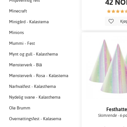
42 NO
Miljøvennlig fest
Minecraft
Kjø
Minigård - Kalastema
Minions
Mummi - Fest
Mynt og gull - Kalasthema
Mønsterverk - Blå
Mønsterverk - Rosa - Kalastema
Narhvalfest - Kalasthema
Nydelig svane - Kalasthema
Ole Brumm
Festhatt
Skimrende - 6-p
Overnattingsfest - Kalasema