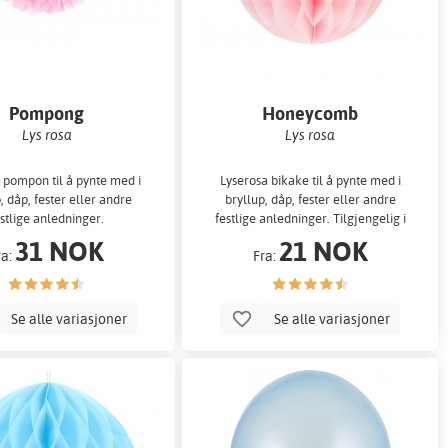
Pompong
Honeycomb
Lys rosa
Lys rosa
 pompon til å pynte med i
Lyserosa bikake til å pynte med i
, dåp, fester eller andre
bryllup, dåp, fester eller andre
estlige anledninger.
festlige anledninger. Tilgjengelig i
fire forskjellige størr
31 NOK
21 NOK
ra:
Fra:
Se alle variasjoner
Se alle variasjoner