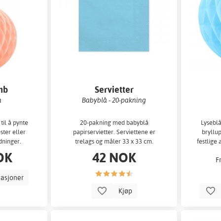
mb
Servietter
n
Babyblå - 20-pakning
til å pynte
20-pakning med babyblå
Lyseblå
ster eller
papirservietter. Serviettene er
bryllup
dninger.
trelags og måler 33 x 33 cm.
festlige 
rskjellige
fi
OK
42 NOK
F
iasjoner
Kjøp