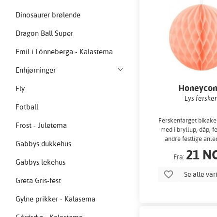
Dinosaurer brølende
Dragon Ball Super
Emil i Lönneberga - Kalastema
Enhjørninger
Honeyco
Fly
Lys ferske
Fotball
Ferskenfarget bikake 
Frost - Juletema
med i bryllup, dåp, fe
andre festlige anle
Gabbys dukkehus
Tilgjengelig i fire fo
21 N
Fra:
Gabbys lekehus
Se alle var
Greta Gris-fest
Gylne prikker - Kalasema