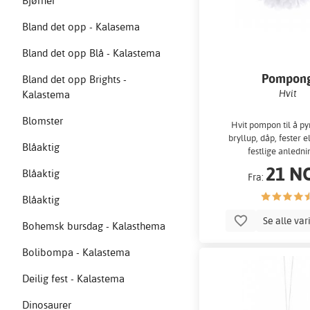
Bjørner
Bland det opp - Kalasema
Bland det opp Blå - Kalastema
Pompon
Bland det opp Brights -
Hvit
Kalastema
Blomster
Hvit pompon til å py
bryllup, dåp, fester 
Blåaktig
festlige anledni
21 N
Blåaktig
Fra:
Blåaktig
Se alle var
Bohemsk bursdag - Kalasthema
Bolibompa - Kalastema
Deilig fest - Kalastema
Dinosaurer