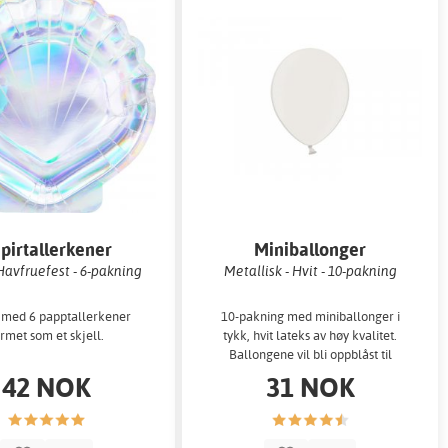
pirtallerkener
Miniballonger
 Havfruefest - 6-pakning
Metallisk - Hvit - 10-pakning
 med 6 papptallerkener
10-pakning med miniballonger i
ormet som et skjell.
tykk, hvit lateks av høy kvalitet.
Ballongene vil bli oppblåst til
omtrent 12 cm. Fylt med luft
42 NOK
31 NOK