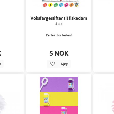
Voksfargestifter til fiskedam
4 stk
Perfekt for festen!
K
5 NOK
p
Kjøp