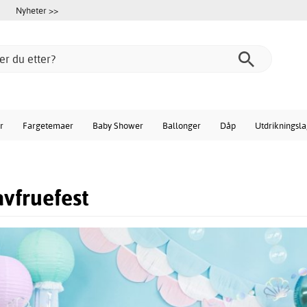
Nyheter >>
r
Fargetemaer
Baby Shower
Ballonger
Dåp
Utdrikningsl
vfruefest