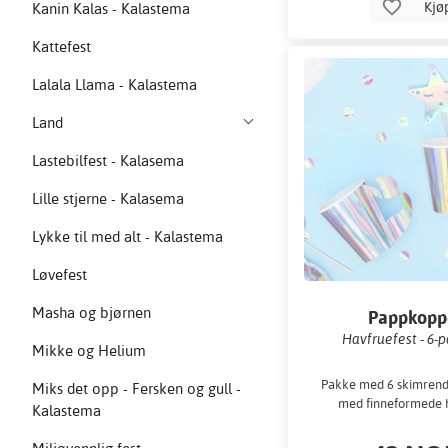
Kjø
Kanin Kalas - Kalastema
Kattefest
Lalala Llama - Kalastema
Land
Lastebilfest - Kalasema
Lille stjerne - Kalasema
Lykke til med alt - Kalastema
Løvefest
Masha og bjørnen
Pappkopp
Havfruefest - 6-
Mikke og Helium
Pakke med 6 skimrend
Miks det opp - Fersken og gull -
med finneformede 
Kalastema