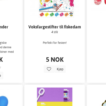
ander
Voksfargestifter til fiskedam
4 stk
giske
Perfekt for festen!
ed denne
mbiner med
våre.
K
5 NOK
Kjøp
p