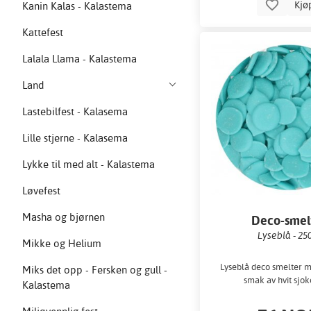
Kjø
Kanin Kalas - Kalastema
Kattefest
Lalala Llama - Kalastema
Land
Lastebilfest - Kalasema
Lille stjerne - Kalasema
Lykke til med alt - Kalastema
Løvefest
Masha og bjørnen
Deco-smel
Lyseblå - 25
Mikke og Helium
Lyseblå deco smelter m
Miks det opp - Fersken og gull -
smak av hvit sjok
Kalastema