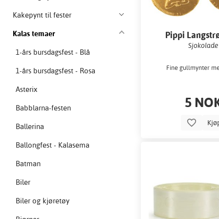
Kakepynt til fester
Kalas temaer
Pippi Langst
gullmynt
Sjokolade
1-års bursdagsfest - Blå
Fine gullmynter me
1-års bursdagsfest - Rosa
Asterix
5 NO
Babblarna-festen
Kjø
Ballerina
Ballongfest - Kalasema
Batman
Biler
Biler og kjøretøy