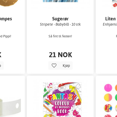
rømpes
Sugerør
Liten
er
Stripete - Babyblå - 10 stk
Enhjørnin
d Pippi!
Så fint til festen!
K
21 NOK
p
Kjøp