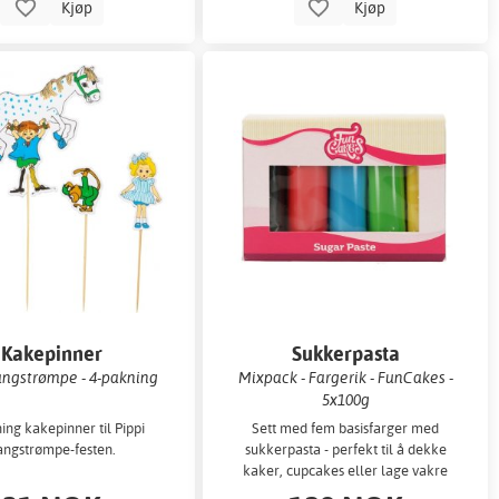
Kjøp
Kjøp
Kakepinner
Sukkerpasta
angstrømpe - 4-pakning
Mixpack - Fargerik - FunCakes -
5x100g
ing kakepinner til Pippi
Sett med fem basisfarger med
angstrømpe-festen.
sukkerpasta - perfekt til å dekke
kaker, cupcakes eller lage vakre
dekorasjoner. Dette settet