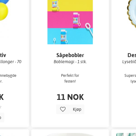
tiv
Såpebobler
Des
llonger - 70
Boblemagi - 1 stk.
Lyseblå
 innebygde
Perfekt for
Supers
r.
festen!
lys
K
11 NOK
Kjøp
p