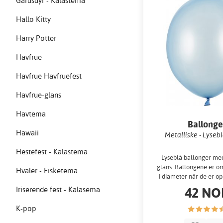
Gårdsdyr - Kalastema
Hallo Kitty
Harry Potter
Havfrue
Havfrue Havfruefest
Havfrue-glans
Havtema
Ballonge
Hawaii
Metalliske - Lysebl
Hestefest - Kalastema
Lyseblå ballonger me
glans. Ballongene er o
Hvaler - Fisketema
i diameter når de er op
laget av kraftig l
42 NO
Iriserende fest - Kalasema
K-pop