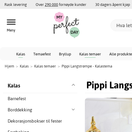
Rask levering
Over
290 000
fornøyde kunder
30 dagers åpent kjøp
Meny
Kalas
Temaefest
Bryllup
Kalas temaer
Alle produkte
Hjem
>
Kalas
>
Kalas temaer
>
Pippi Langstrømpe - Kalastema
Pippi Lang
Kalas
Barnefest
Borddekking
Dekorasjonsbokser til fester