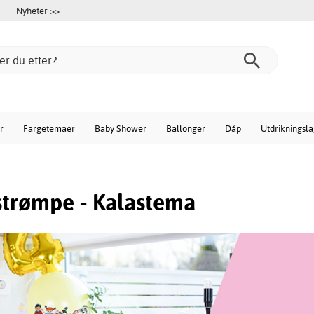
Nyheter >>
r
Fargetemaer
Baby Shower
Ballonger
Dåp
Utdrikningsl
strømpe - Kalastema