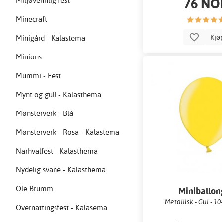
76 NO
Miljøvennlig fest
Minecraft
Kjø
Minigård - Kalastema
Minions
Mummi - Fest
Mynt og gull - Kalasthema
Mønsterverk - Blå
Mønsterverk - Rosa - Kalastema
Narhvalfest - Kalasthema
Nydelig svane - Kalasthema
Ole Brumm
Miniballon
Metallisk - Gul - 1
Overnattingsfest - Kalasema