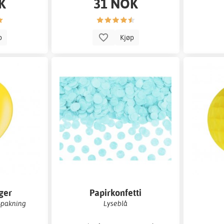
K
31 NOK
p
Kjøp
ger
Papirkonfetti
0-pakning
Lyseblå