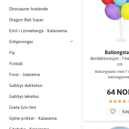
Dinosaurer brølende
Dragon Ball Super
Emil i Lönneberga - Kalastema
Enhjørninger
Ballongsta
Fly
Borddekorasjon - 7 ba
Fotball
cm
Ballongstativ med 7
Frost - Juletema
ballongpinne
Gabbys dukkehus
64 NO
Gabbys lekehus
Greta Gris-fest
Kjø
Gylne prikker - Kalasema