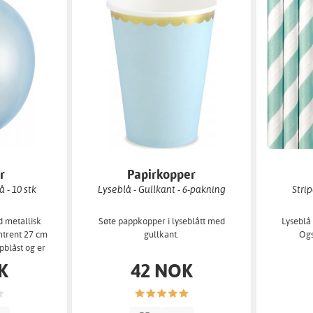
r
Papirkopper
å - 10 stk
Lyseblå - Gullkant - 6-pakning
Strip
d metallisk
Søte pappkopper i lyseblått med
Lyseblå 
mtrent 27 cm
gullkant.
Ogs
pblåst og er
ateks m
K
42 NOK