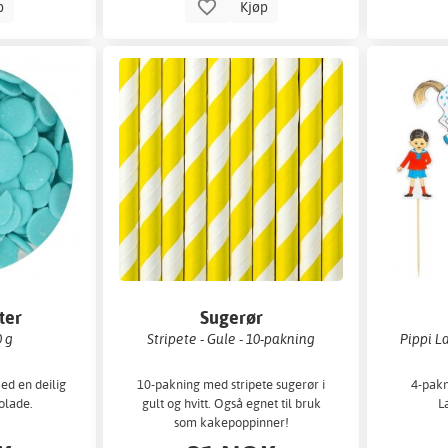
p
Kjøp
ter
Sugerør
0 g
Stripete - Gule - 10-pakning
Pippi L
ed en deilig
10-pakning med stripete sugerør i
4-pakn
olade.
gult og hvitt. Også egnet til bruk
L
som kakepoppinner!