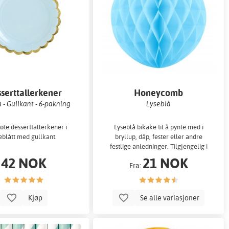
serttallerkener
Honeycomb
 - Gullkant - 6-pakning
Lyseblå
øte desserttallerkener i
Lyseblå bikake til å pynte med i
eblått med gullkant.
bryllup, dåp, fester eller andre
festlige anledninger. Tilgjengelig i
fire forskjellige større
42 NOK
21 NOK
Fra:
Kjøp
Se alle variasjoner