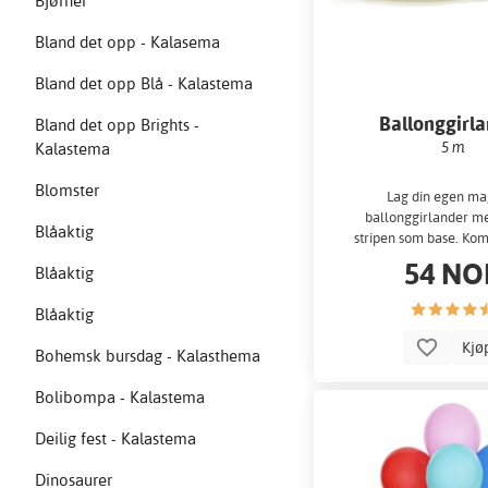
Bjørner
Bland det opp - Kalasema
Bland det opp Blå - Kalastema
Ballonggirl
Bland det opp Brights -
5 m
Kalastema
Blomster
Lag din egen ma
ballonggirlander m
Blåaktig
stripen som base. Ko
alle ballongene 
54 NO
Blåaktig
Blåaktig
Kjø
Bohemsk bursdag - Kalasthema
Bolibompa - Kalastema
Deilig fest - Kalastema
Dinosaurer