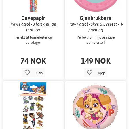
Gavepapir
Gjenbrukbare
tallerkener
Paw Patrol - 3 forskjellige
Paw Patrol - Skye & Everest - 4-
motiver
pakning
Perfekt til barnefester og
Perfekt for miljøvennlige
bursdager.
barnefester!
74 NOK
149 NOK
Kjøp
Kjøp