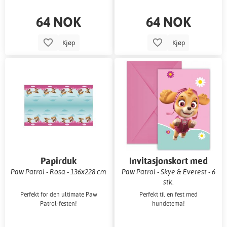
64 NOK
64 NOK
Kjøp
Kjøp
Papirduk
Invitasjonskort med
konvolutter
Paw Patrol - Rosa - 136x228 cm
Paw Patrol - Skye & Everest - 6
stk.
Perfekt for den ultimate Paw
Perfekt til en fest med
Patrol-festen!
hundetema!