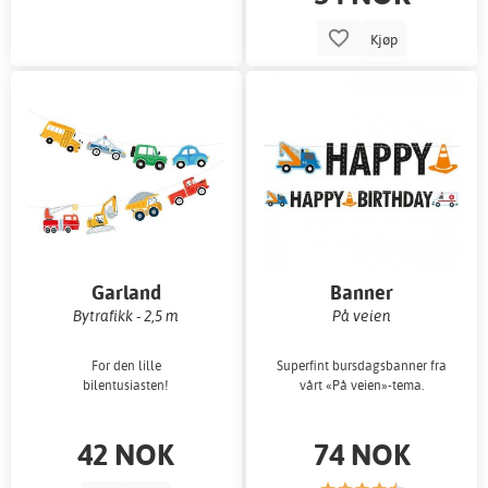
Kjøp
Garland
Banner
Bytrafikk - 2,5 m
På veien
For den lille
Superfint bursdagsbanner fra
bilentusiasten!
vårt «På veien»-tema.
42 NOK
74 NOK