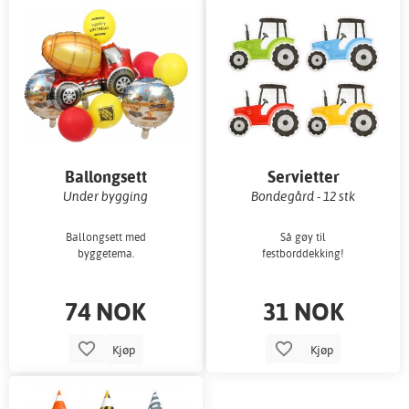
Ballongsett
Servietter
Under bygging
Bondegård - 12 stk
Ballongsett med
Så gøy til
byggetema.
festborddekking!
74 NOK
31 NOK
Kjøp
Kjøp