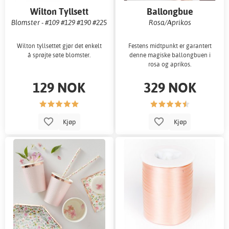
Wilton Tyllsett
Ballongbue
Blomster - #109 #129 #190 #225
Rosa/Aprikos
Wilton tyllsettet gjør det enkelt
Festens midtpunkt er garantert
å sprøjte søte blomster.
denne magiske ballongbuen i
rosa og aprikos.
129 NOK
329 NOK
Kjøp
Kjøp