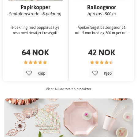
Papirkopper
Ballongsnor
Småblomstrede - 8-pakning
Aprikos - 500 m
8-pakning med pappkrus i lys
Aprikosfarget ballongsnor på
rosa med detaljer i roségull.
rull. 5 mm bred og 500 m per rull.
64 NOK
42 NOK
Kjøp
Kjøp
Viser
1-6
av totalt
6
produkter