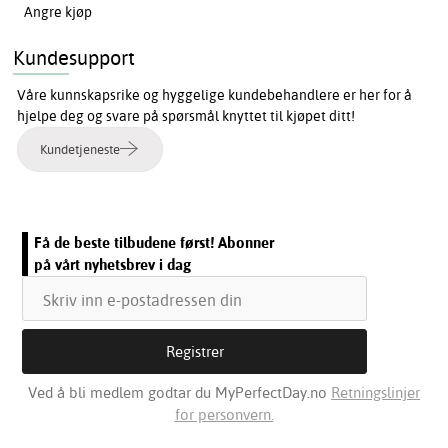
Angre kjøp
Kundesupport
Våre kunnskapsrike og hyggelige kundebehandlere er her for å
hjelpe deg og svare på spørsmål knyttet til kjøpet ditt!
Kundetjeneste
Få de beste tilbudene først! Abonner
på vårt nyhetsbrev i dag
Ved å bli medlem godtar du MyPerfectDay.no
Retningslinjer
for personvern.