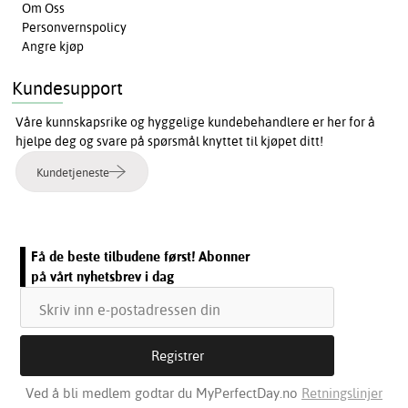
Om Oss
Personvernspolicy
Angre kjøp
Kundesupport
Våre kunnskapsrike og hyggelige kundebehandlere er her for å
hjelpe deg og svare på spørsmål knyttet til kjøpet ditt!
Kundetjeneste
Få de beste tilbudene først! Abonner
på vårt nyhetsbrev i dag
Ved å bli medlem godtar du MyPerfectDay.no
Retningslinjer