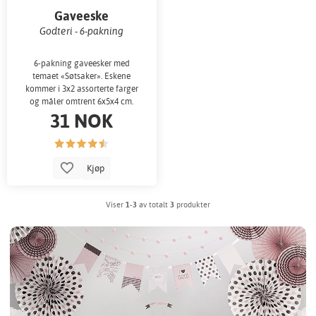
Gaveeske
Godteri - 6-pakning
6-pakning gaveesker med
temaet «Søtsaker». Eskene
kommer i 3x2 assorterte farger
og måler omtrent 6x5x4 cm.
31 NOK
Kjøp
Viser
1-3
av totalt
3
produkter