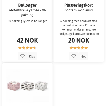
Ballonger
Plasseringskort
Metalliske - Lys rosa - 10-
Godteri - 6-pakning
pakning
10-pakning lyserosa ballonger
6-pakning med bordkort med
temaet «Godteri». Kortene
kommer i et design med tre
forskjellige kortutseende med to
42 NOK
20 NOK
av hver type.
Kjøp
Kjøp