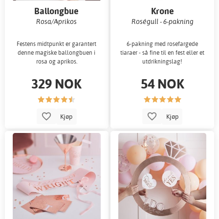
Ballongbue
Krone
Rosa/Aprikos
Roségull - 6-pakning
Festens midtpunkt er garantert
6-pakning med rosefargede
denne magiske ballongbuen i
tiaraer - så fine til en fest eller et
rosa og aprikos.
utdrikningslag!
329 NOK
54 NOK
Kjøp
Kjøp