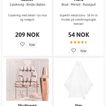
5-pakning - Brides Babes
Brud - Metall - Roségull
5-pakning med belter i lys rosa
Superfin metalltiara - Så fin til
og roségull
bruden på utdrikningslaget
hennes!
209 NOK
54 NOK
Kjøp
Kjøp
Skuttvegg
Slør