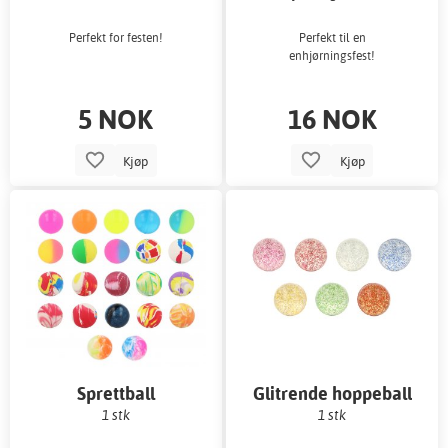
Perfekt for festen!
Perfekt til en
enhjørningsfest!
5 NOK
16 NOK
Kjøp
Kjøp
Sprettball
Glitrende hoppeball
1 stk
1 stk