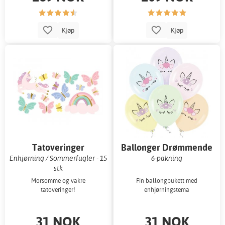
Kjøp
Kjøp
Tatoveringer
Ballonger Drømmende
Enhjørning
Enhjørning / Sommerfugler - 15
6-pakning
stk
Morsomme og vakre
Fin ballongbukett med
tatoveringer!
enhjørningstema
31 NOK
31 NOK