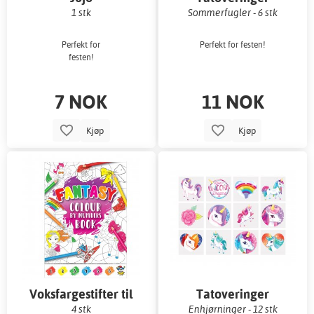
1 stk
Sommerfugler - 6 stk
Perfekt for
Perfekt for festen!
festen!
7 NOK
11 NOK
Kjøp
Kjøp
Voksfargestifter til
Tatoveringer
fiskedam
4 stk
Enhjørninger - 12 stk