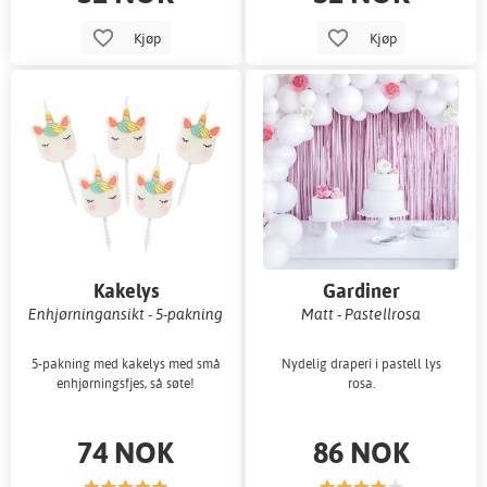
Kjøp
Kjøp
Kakelys
Gardiner
Enhjørningansikt - 5-pakning
Matt - Pastellrosa
5-pakning med kakelys med små
Nydelig draperi i pastell lys
enhjørningsfjes, så søte!
rosa.
74 NOK
86 NOK