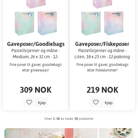
Gaveposer/Goodiebags
Gaveposer/Fiskeposer
Pastellstjerner og måne -
Pastellstjerner og måne -
Medium, 26 x 32 cm - 12-
Liten, 18 x 23 cm - 12-pakning
pakning
Fine poser til gaver, goodiebags
Fine poser til gaver, goodiebags
eller giveaways!
eller fiskedammer!
309 NOK
219 NOK
Kjøp
Kjøp
Viser
1-38
av totalt
38
produkter