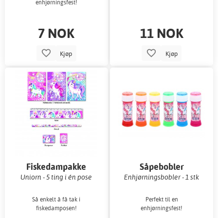
enhjørningsfest!
7 NOK
11 NOK
Kjøp
Kjøp
Fiskedampakke
Såpebobler
Uniorn - 5 ting i én pose
Enhjørningsbobler - 1 stk
Så enkelt å få tak i
Perfekt til en
fiskedamposen!
enhjørningsfest!