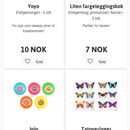
Yoyo
Liten fargeleggingsbok
Enhjørninger - 1 stk
Enhjørning, prinsesser, hester -
1 stk.
Fin jojo som leketøy eller til
Perfekt for festen!
fiskedammen!
10 NOK
7 NOK
Kjøp
Kjøp
Jojo
Tatoveringer