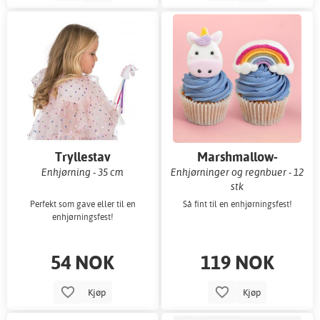
Tryllestav
Marshmallow-
dekorasjoner
Enhjørning - 35 cm
Enhjørninger og regnbuer - 12
stk
Perfekt som gave eller til en
Så fint til en enhjørningsfest!
enhjørningsfest!
54 NOK
119 NOK
Kjøp
Kjøp