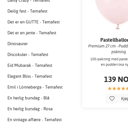
Daisy Crazy - Temafest
Deilig fest - Temafest
Det er en GUTTE - Temafest
Det er en jente - Temafest
Pastellball
Dinosaurer
Premium 27 cm - Pudde
pakning
Discokuler - Temafest
100-pakning med pastel
en pudderrosa n
Eid Mubarak - Temafest
Elegant Bliss - Temafest
139 N
Emil i Lönneberga - Temafest
En herlig bursdag - Blå
Kjø
En herlig bursdag - Rosa
En vintage-affære - Temafest