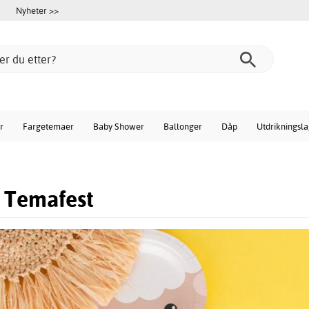
Nyheter >>
r
Fargetemaer
Baby Shower
Ballonger
Dåp
Utdrikningsl
- Temafest