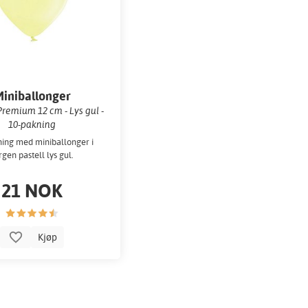
iniballonger
 Premium 12 cm - Lys gul -
10-pakning
ing med miniballonger i
rgen pastell lys gul.
21 NOK
Kjøp