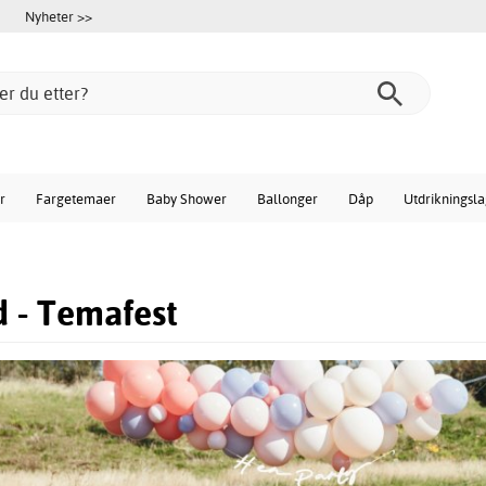
Nyheter >>
r
Fargetemaer
Baby Shower
Ballonger
Dåp
Utdrikningsl
 - Temafest