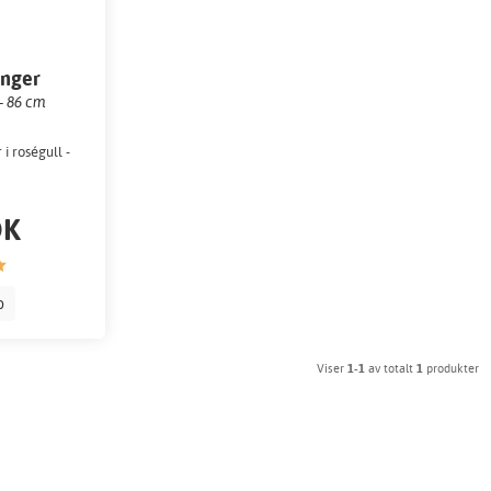
onger
- 86 cm
i roségull -
OK
p
Viser
1-1
av totalt
1
produkter