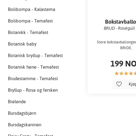
Bolibompa - Kalastema
Bolibompa - Temafest
Bokstavball
BRUD - Roségull 
Botanikk - Temafest
Store bokstavballonger 
Botanisk baby
BRIDE.
Botanisk bryllup - Temafest
199 N
Botanisk høne - Temafest
Brudestamme - Temafest
Kjø
Bryllup - Rosa og fersken
Brølende
Bursdagsbjørn
Bursdagskaninen