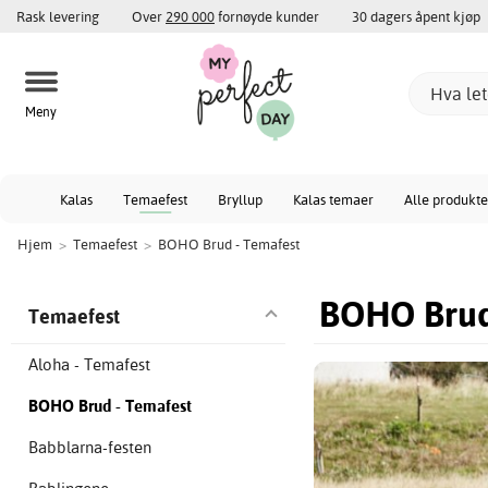
Rask levering
Over
290 000
fornøyde kunder
30 dagers åpent kjøp
Meny
Kalas
Temaefest
Bryllup
Kalas temaer
Alle produkte
Hjem
>
Temaefest
>
BOHO Brud - Temafest
BOHO Brud
Temaefest
Aloha - Temafest
BOHO Brud - Temafest
Babblarna-festen