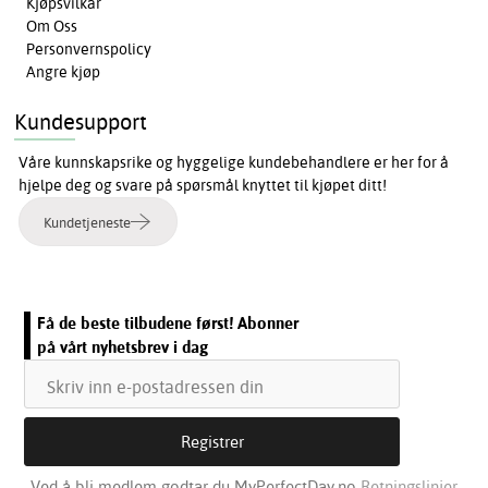
Kjøpsvilkår
Om Oss
Personvernspolicy
Angre kjøp
Kundesupport
Våre kunnskapsrike og hyggelige kundebehandlere er her for å
hjelpe deg og svare på spørsmål knyttet til kjøpet ditt!
Kundetjeneste
Få de beste tilbudene først! Abonner
på vårt nyhetsbrev i dag
Ved å bli medlem godtar du MyPerfectDay.no
Retningslinjer