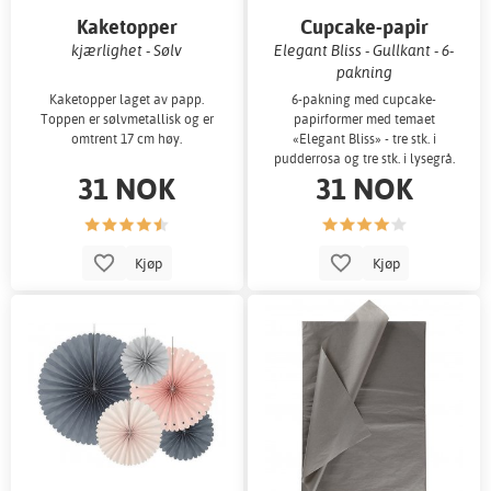
Kaketopper
Cupcake-papir
kjærlighet - Sølv
Elegant Bliss - Gullkant - 6-
pakning
Kaketopper laget av papp.
6-pakning med cupcake-
Toppen er sølvmetallisk og er
papirformer med temaet
omtrent 17 cm høy.
«Elegant Bliss» - tre stk. i
pudderrosa og tre stk. i lysegrå.
31 NOK
31 NOK
Kjøp
Kjøp