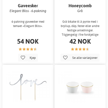
Gaveesker
Honeycomb
Elegant Bliss - 6-pakning
Grå
6-pakning gaveesker med
Grå bikake til å pynte med i
temaet «Elegant Bliss».
bryllup, dåp, fester eller andre
festlige anledninger.
Tilgjengelig i fire forskjellige
54 NOK
42 NOK
størrelser
Kjøp
Se alle variasjoner