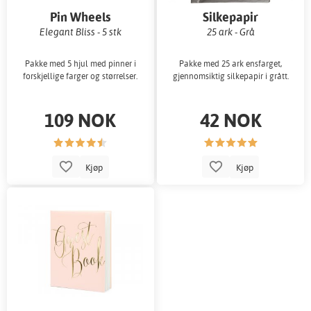
Pin Wheels
Silkepapir
Elegant Bliss - 5 stk
25 ark - Grå
Pakke med 5 hjul med pinner i
Pakke med 25 ark ensfarget,
forskjellige farger og størrelser.
gjennomsiktig silkepapir i grått.
109 NOK
42 NOK
Kjøp
Kjøp