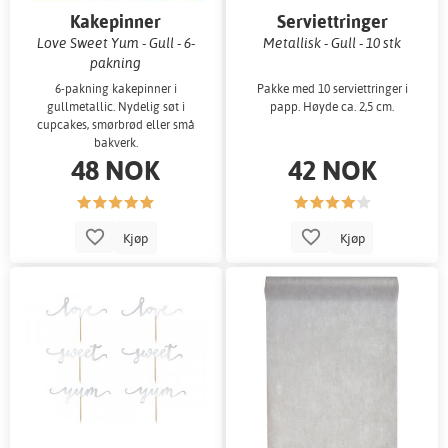
Kakepinner
Serviettringer
Love Sweet Yum - Gull - 6-
Metallisk - Gull - 10 stk
pakning
6-pakning kakepinner i
Pakke med 10 serviettringer i
gullmetallic. Nydelig søt i
papp. Høyde ca. 2,5 cm.
cupcakes, smørbrød eller små
bakverk.
48 NOK
42 NOK
Kjøp
Kjøp