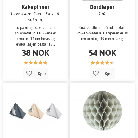
Kakepinner
Bordløper
Love Sweet Yum - Sølv - 6-
Grå
pakning
6-pakning kakepinner i
Grå bordløper på rull i ikke-
sølvmetallic. Plukkene er
vowen-materiale. Løperen er 30
omtrent 13 cm høye, og
cm bred og 10 meter lang.
emballasjen består av 3
38 NOK
54 NOK
forskjellige design - «kjærlighe
Kjøp
Kjøp