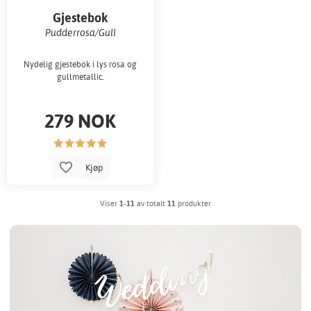
Gjestebok
Pudderrosa/Gull
Nydelig gjestebok i lys rosa og
gullmetallic.
279 NOK
Kjøp
Viser
1-11
av totalt
11
produkter