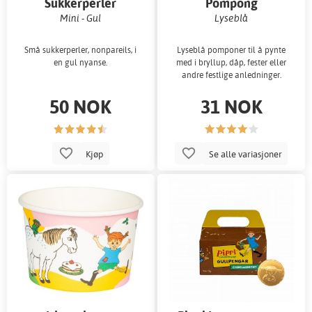
Sukkerperler
Pompong
Mini - Gul
Lyseblå
Små sukkerperler, nonpareils, i
Lyseblå pomponer til å pynte
en gul nyanse.
med i bryllup, dåp, fester eller
andre festlige anledninger.
50 NOK
31 NOK
Kjøp
Se alle variasjoner