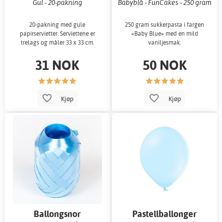
Gul - 20-pakning
Babyblå - FunCakes - 250 gram
20-pakning med gule
250 gram sukkerpasta i fargen
papirservietter. Serviettene er
«Baby Blue» med en mild
trelags og måler 33 x 33 cm.
vaniljesmak.
31 NOK
50 NOK
Kjøp
Kjøp
Ballongsnor
Pastellballonger