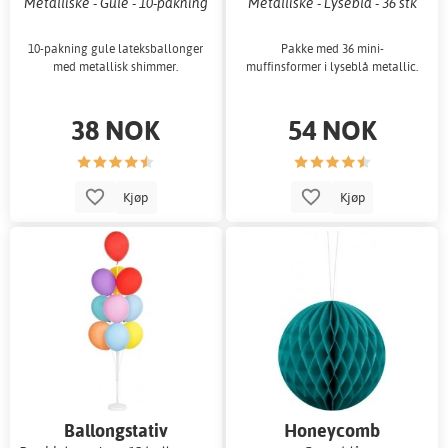
Metalliske - Gule - 10-pakning
Metalliske - Lyseblå - 36 stk
10-pakning gule lateksballonger
Pakke med 36 mini-
med metallisk shimmer.
muffinsformer i lyseblå metallic.
38 NOK
54 NOK
Kjøp
Kjøp
Ballongstativ
Honeycomb