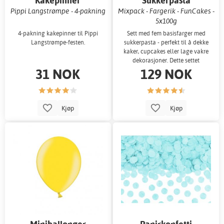
Kakepinner
Sukkerpasta
Pippi Langstrømpe - 4-pakning
Mixpack - Fargerik - FunCakes -
5x100g
4-pakning kakepinner til Pippi
Sett med fem basisfarger med
Langstrømpe-festen.
sukkerpasta - perfekt til å dekke
kaker, cupcakes eller lage vakre
dekorasjoner. Dette settet
31 NOK
129 NOK
inneholder
Kjøp
Kjøp