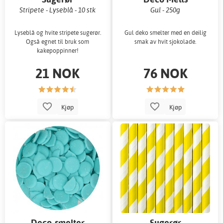
Stripete - Lyseblå - 10 stk
Gul - 250g
Lyseblå og hvite stripete sugerør.
Gul deko smelter med en deilig
Også egnet til bruk som
smak av hvit sjokolade.
kakepoppinner!
21 NOK
76 NOK
Kjøp
Kjøp
Deco-smelter
Sugerør