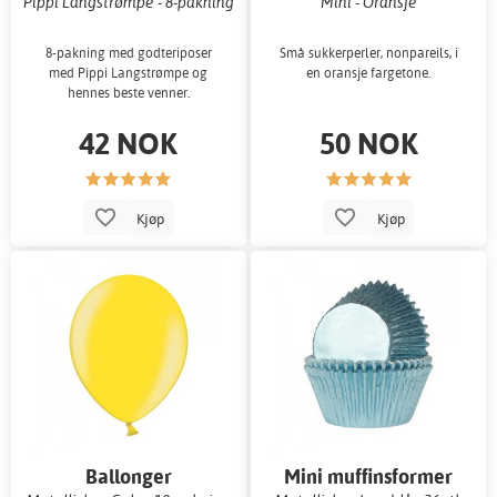
Pippi Langstrømpe - 8-pakning
Mini - Oransje
8-pakning med godteriposer
Små sukkerperler, nonpareils, i
med Pippi Langstrømpe og
en oransje fargetone.
hennes beste venner.
42 NOK
50 NOK
Kjøp
Kjøp
Ballonger
Mini muffinsformer