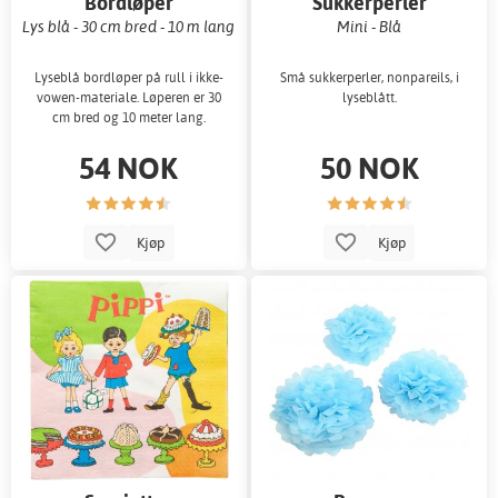
Bordløper
Sukkerperler
Lys blå - 30 cm bred - 10 m lang
Mini - Blå
Lyseblå bordløper på rull i ikke-
Små sukkerperler, nonpareils, i
vowen-materiale. Løperen er 30
lyseblått.
cm bred og 10 meter lang.
54 NOK
50 NOK
Kjøp
Kjøp