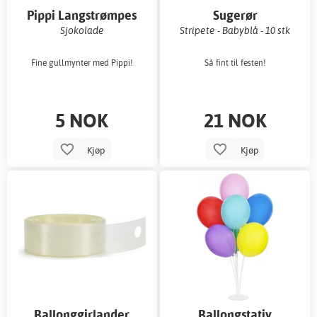
Pippi Langstrømpes
Sugerør
gullmynter
Sjokolade
Stripete - Babyblå - 10 stk
Fine gullmynter med Pippi!
Så fint til festen!
5 NOK
21 NOK
Kjøp
Kjøp
Ballonggirlander
Ballongstativ