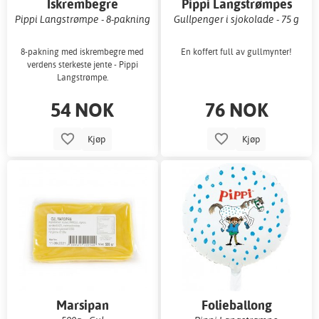
Iskrembegre
Pippi Langstrømpes
frakkveske
Pippi Langstrømpe - 8-pakning
Gullpenger i sjokolade - 75 g
8-pakning med iskrembegre med
En koffert full av gullmynter!
verdens sterkeste jente - Pippi
Langstrømpe.
54 NOK
76 NOK
Kjøp
Kjøp
Marsipan
Folieballong