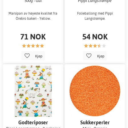
500g - Gul
Pippi Langstrømpe
Marsipan av høyeste kvalitet fra
Folieballong med Pippi
Örebro bakeri - Yellow.
Langstrømpe.
71 NOK
54 NOK
Kjøp
Kjøp
Godteriposer
Sukkerperler