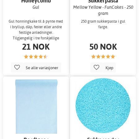
Honeycomb
Sukkerpasta
Gul
Mellow Yellow - FunCakes - 250
gram
Gul honningkake til å pynte med
250 gram sukkerpasta i gul
i bryllup, dåp, fester eller andre
farge.
festlige anledninger.
Tilgjengelig i tre forskjellige
21 NOK
50 NOK
størrel
Se alle variasjoner
Kjøp