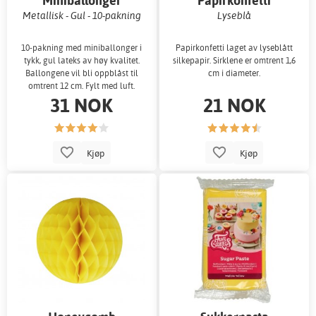
Miniballonger
Papirkonfetti
Metallisk - Gul - 10-pakning
Lyseblå
10-pakning med miniballonger i
Papirkonfetti laget av lyseblått
tykk, gul lateks av høy kvalitet.
silkepapir. Sirklene er omtrent 1,6
Ballongene vil bli oppblåst til
cm i diameter.
omtrent 12 cm. Fylt med luft.
31 NOK
21 NOK
Kjøp
Kjøp