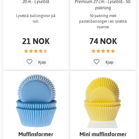
20 m - Lyseblå
Premium 27 cm - Lyseblå - 50-
pakning
Lyseblå ballongsnor på
50-pakning med
rull.
pastellballonger i en lyseblå
nyanse.
21 NOK
74 NOK
Kjøp
Kjøp
Muffinsformer
Mini muffinsformer