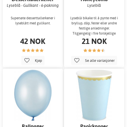
Lyseblå - Gullkant - 6-pakning
Lyseblå
Supersøte desserttallerkener i
Lyseblå bikake til å pynte med i
lyseblått med gullkant.
bryllup, dåp, fester eller andre
festlige anledninger.
Tilgjengelig i fire forskjellige
42 NOK
21 NOK
større
Kjøp
Se alle variasjoner
Ballonger
Papirkopper