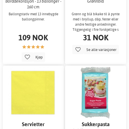
Borddekorasjon - 13 ballonger -
Grønnblå
160 cm
Ballongstativ med 13 innebygde
Grønn og blå bikake til å pynte
ballongpinner.
med i bryllup, dåp, fester eller
andre festlige anledninger.
Tilgjengelig i fire forskjellige s
109 NOK
31 NOK
Se alle variasjoner
Kjøp
Servietter
Sukkerpasta