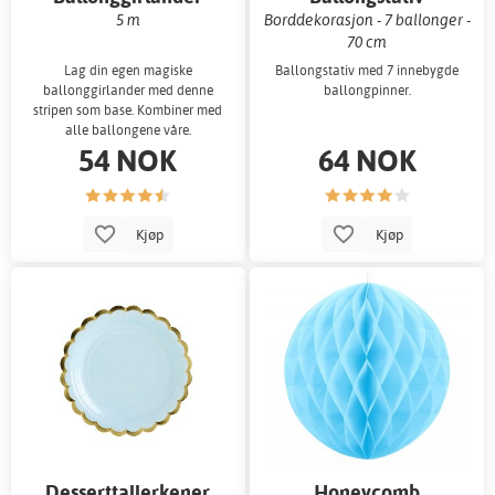
5 m
Borddekorasjon - 7 ballonger -
70 cm
Lag din egen magiske
Ballongstativ med 7 innebygde
ballonggirlander med denne
ballongpinner.
stripen som base. Kombiner med
alle ballongene våre.
54 NOK
64 NOK
Kjøp
Kjøp
Desserttallerkener
Honeycomb