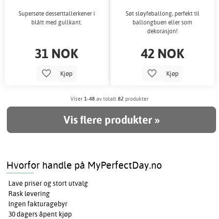
Supersøte desserttallerkener i
Søt sløyfeballong, perfekt til
blått med gullkant.
ballongbuen eller som
dekorasjon!
31 NOK
42 NOK
Kjøp
Kjøp
Viser
1-48
av totalt
82
produkter
Vis flere produkter »
Hvorfor handle på MyPerfectDay.no
Lave priser og stort utvalg
Rask levering
Ingen fakturagebyr
30 dagers åpent kjøp