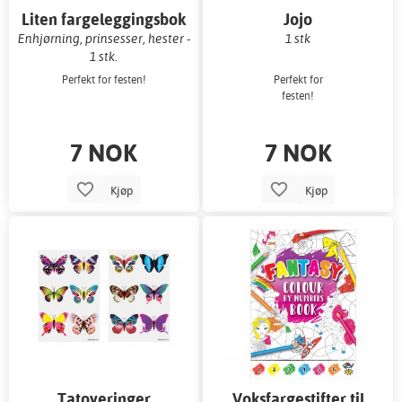
Liten fargeleggingsbok
Jojo
Enhjørning, prinsesser, hester -
1 stk
1 stk.
Perfekt for festen!
Perfekt for
festen!
7 NOK
7 NOK
Kjøp
Kjøp
Tatoveringer
Voksfargestifter til