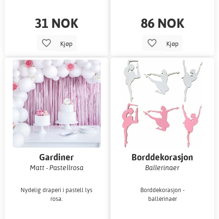
31 NOK
86 NOK
Kjøp
Kjøp
Gardiner
Borddekorasjon
Matt - Pastellrosa
Ballerinaer
Nydelig draperi i pastell lys
Borddekorasjon -
rosa.
ballerinaer