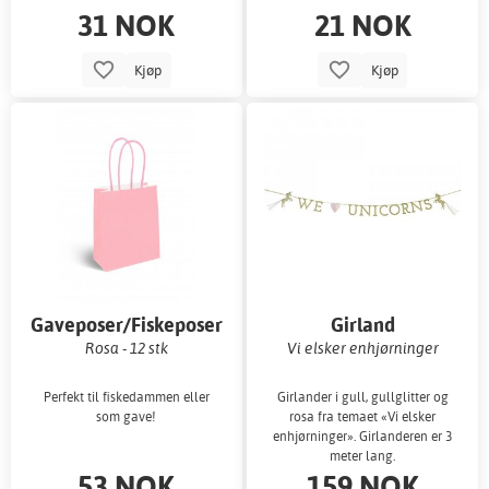
31 NOK
21 NOK
Kjøp
Kjøp
Gaveposer/Fiskeposer
Girland
Rosa - 12 stk
Vi elsker enhjørninger
Perfekt til fiskedammen eller
Girlander i gull, gullglitter og
som gave!
rosa fra temaet «Vi elsker
enhjørninger». Girlanderen er 3
meter lang.
53 NOK
159 NOK