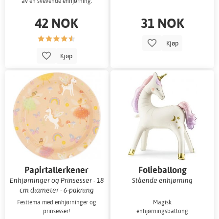
av en svevende enhjørning.
42 NOK
31 NOK
Kjøp
Kjøp
Papirtallerkener
Folieballong
Enhjørninger og Prinsesser - 18
Stående enhjørning
cm diameter - 6-pakning
Festtema med enhjørninger og
Magisk
prinsesser!
enhjørningsballong