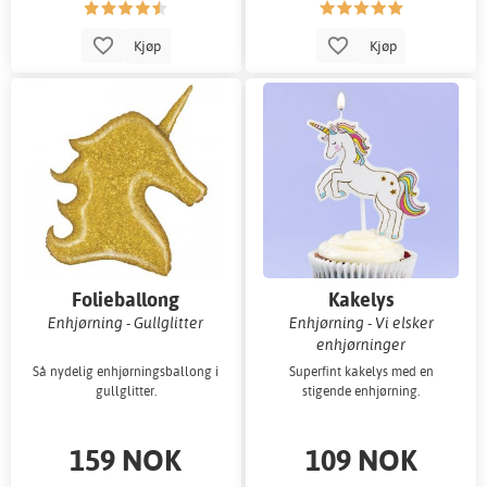
Kjøp
Kjøp
Folieballong
Kakelys
Enhjørning - Gullglitter
Enhjørning - Vi elsker
enhjørninger
Så nydelig enhjørningsballong i
Superfint kakelys med en
gullglitter.
stigende enhjørning.
159 NOK
109 NOK