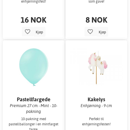
enhjørningsfest!
som gave!
16 NOK
8 NOK
Kjøp
Kjøp
Pastellfargede
Kakelys
ballonger
Premium 27 cm - Mint - 10-
Enhjørning - 9 cm
pakning
10-pakning med
Perfekt til
pastellballonger i en mintfarget
enhjørningsfesten!
farge.