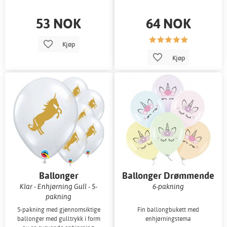
53 NOK
64 NOK
Kjøp
Kjøp
Ballonger
Ballonger Drømmende
Enhjørning
Klar - Enhjørning Gull - 5-
6-pakning
pakning
5-pakning med gjennomsiktige
Fin ballongbukett med
ballonger med gulltrykk i form
enhjørningstema