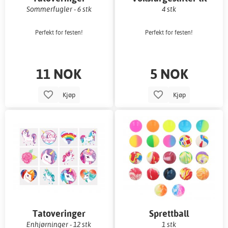
fiskedam
Sommerfugler - 6 stk
4 stk
Perfekt for festen!
Perfekt for festen!
11 NOK
5 NOK
Kjøp
Kjøp
Tatoveringer
Sprettball
Enhjørninger - 12 stk
1 stk