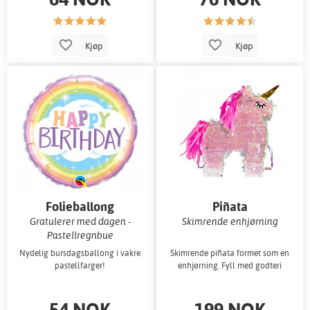
Kjøp
Kjøp
Folieballong
Piñata
Gratulerer med dagen -
Skimrende enhjørning
Pastellregnbue
Nydelig bursdagsballong i vakre
Skimrende piñata formet som en
pastellfarger!
enhjørning. Fyll med godteri
54 NOK
199 NOK