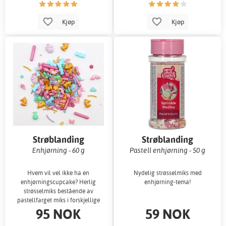
Kjøp
Kjøp
Strøblanding
Strøblanding
Enhjørning - 60 g
Pastell enhjørning - 50 g
Hvem vil vel ikke ha en
Nydelig strøsselmiks med
enhjørningscupcake? Herlig
enhjørning-tema!
strøsselmiks bestående av
pastellfarget miks i forskjellige
95 NOK
59 NOK
former og naturli