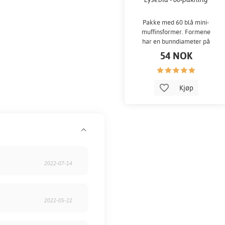
Pakke med 60 blå mini-
muffinsformer. Formene
har en bunndiameter på
omtrent 3 cm. Perfekt til
54 NOK
små bakverk...
Kjøp
2022-07-14
2022-05-22