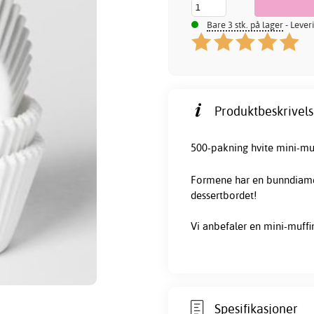
Bare 3 stk. på lager
- Lever
Produktbeskrivels
500-pakning hvite mini-mu
Formene har en bunndiamet
dessertbordet!
Vi anbefaler en mini-muffin
Spesifikasjoner