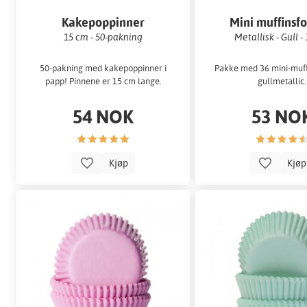
Kakepoppinner
Mini muffinsf
15 cm - 50-pakning
Metallisk - Gull - 
50-pakning med kakepoppinner i
Pakke med 36 mini-muff
papp! Pinnene er 15 cm lange.
gullmetallic.
54 NOK
53 NO
Kjøp
Kjø