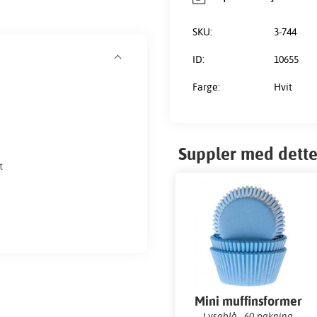
SKU:
3-744
ID:
10655
Farge:
Hvit
Suppler med dette
t
Mini muffinsformer
Lyseblå - 60-pakning