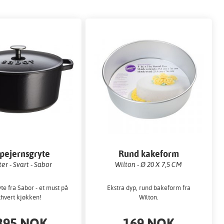
pejernsgryte
Rund kakeform
iter - Svart - Sabor
Wilton - Ø 20 X 7,5 CM
yte fra Sabor - et must på
Ekstra dyp, rund bakeform fra
thvert kjøkken!
Wilton.
395 NOK
169 NOK