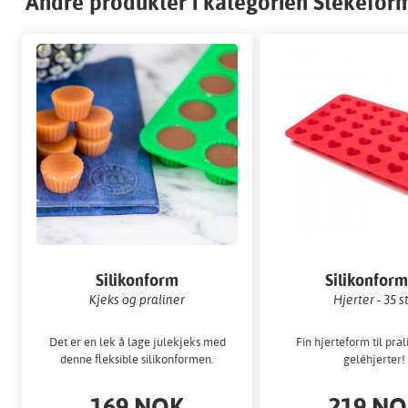
Andre produkter i kategorien Stekefor
Silikonform
Silikonfor
Kjeks og praliner
Hjerter - 35 s
Det er en lek å lage julekjeks med
Fin hjerteform til pral
denne fleksible silikonformen.
geléhjerter!
169 NOK
219 N