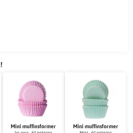
!
Mini muffinsformer
Mini muffinsformer
lys rosa - 60-pakning
Mint - 60-pakning