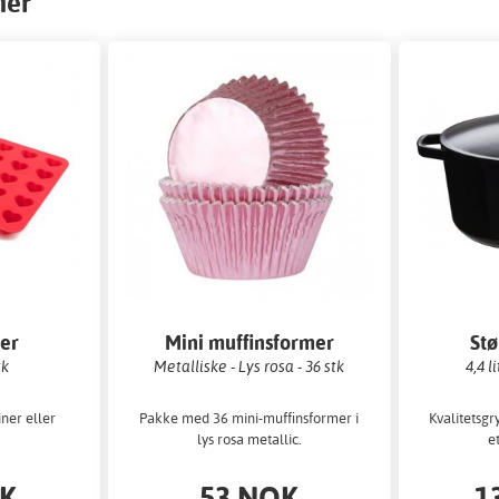
mer
mer
Mini muffinsformer
Stø
tk
Metalliske - Lys rosa - 36 stk
4,4 l
iner eller
Pakke med 36 mini-muffinsformer i
Kvalitetsgr
lys rosa metallic.
e
OK
53 NOK
1