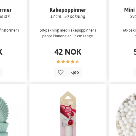
ormer
Kakepoppinner
Mini
36 stk
12 cm - 50-pakning
Sva
insformer i
50-pakning med kakepoppinner i
60-pakn
papp! Pinnene er 12 cm lange.
K
42 NOK
p
Kjøp