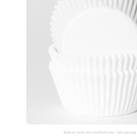
Bilde av Hvite mini-muffinsformer - 500-pakning