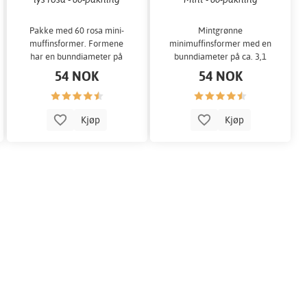
Pakke med 60 rosa mini-
Mintgrønne
muffinsformer. Formene
minimuffinsformer med en
har en bunndiameter på
bunndiameter på ca. 3,1
omtrent 3 cm. Perfekt til
cm. Perfekt til muffins eller
54 NOK
54 NOK
små bakverk
andre små godbiter!
Kjøp
Kjøp