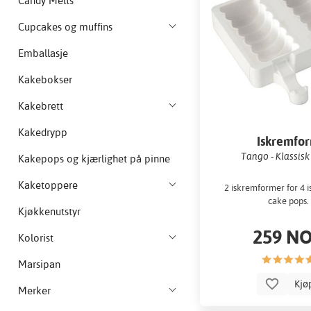
Candy Melts
Cupcakes og muffins
Emballasje
Kakebokser
Kakebrett
Kakedrypp
Iskremfo
Tango - Klassisk 
Kakepops og kjærlighet på pinne
Kaketoppere
2 iskremformer for 4 
cake pops.
Kjøkkenutstyr
259 N
Kolorist
Marsipan
Kjø
Merker