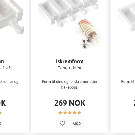
rm
Iskremform
- 2 stk
Tango - Mini
iskremer og
Form til dine egne iskremer eller
Form til
kakepops.
OK
269 NOK
p
Kjøp