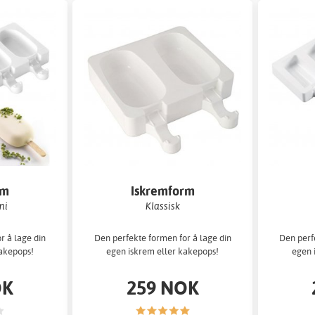
rm
Iskremform
ni
Klassisk
r å lage din
Den perfekte formen for å lage din
Den perf
kakepops!
egen iskrem eller kakepops!
egen 
OK
259 NOK