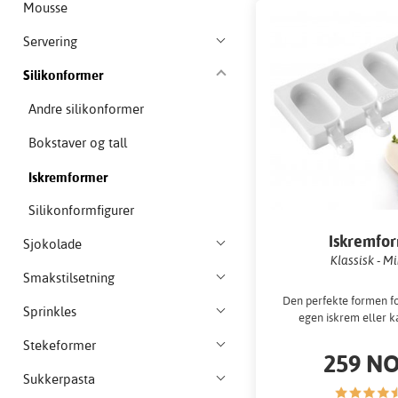
Mousse
Servering
Silikonformer
Andre silikonformer
Bokstaver og tall
Iskremformer
Silikonformfigurer
Iskremfo
Sjokolade
Klassisk - Mi
Smakstilsetning
Den perfekte formen fo
Sprinkles
egen iskrem eller 
Stekeformer
259 N
Sukkerpasta