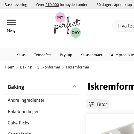
Rask levering
Over
290 000
fornøyde kunder
30 dagers åpent kjøp
Meny
Kalas
Temaefest
Bryllup
Kalas temaer
Alle produkte
Hjem
>
Baking
>
Silikonformer
>
Iskremformer
Iskremfor
Baking
Andre ingredienser
Filter
Bakeblandinger
Cake Picks