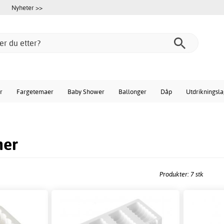
Nyheter >>
r
Fargetemaer
Baby Shower
Ballonger
Dåp
Utdrikningsl
mer
Produkter: 7 stk