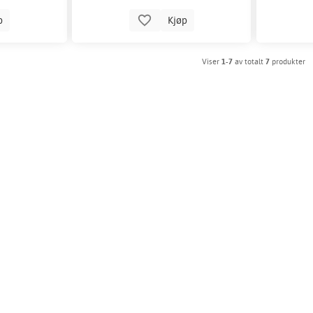
p
Kjøp
Viser
1-7
av totalt
7
produkter