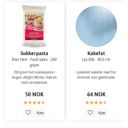
Sukkerpasta
Kakefat
Klar Hvit - FunCakes - 250
Lys blå - 30,5 cm
gram
250 gram hvit sukkerpasta i
Lyseblått kakefat med fint
fargen «Bright White» med en
shimmer. Kan gjenbrukes.
mild vaniljesmak.
50 NOK
64 NOK
Kjøp
Kjøp